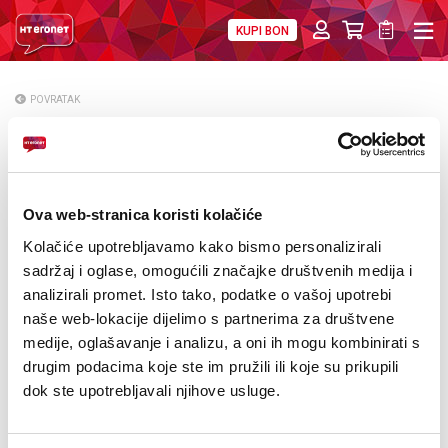
KUPI BON
PRIVATNI
POSLOVNI
DIGITALNA RJEŠENJA
HT ERONET
POVRATAK
Isprika korisnicima HT Eronet usluga
O NAMA
PRESS
Ova web-stranica koristi kolačiće
NATJEČAJI
Kolačiće upotrebljavamo kako bismo personalizirali
VELEPRODAJA
sadržaj i oglase, omogućili značajke društvenih medija i
analizirali promet. Isto tako, podatke o vašoj upotrebi
KONTAKTI
naše web-lokacije dijelimo s partnerima za društvene
medije, oglašavanje i analizu, a oni ih mogu kombinirati s
MOJ PROFIL
drugim podacima koje ste im pružili ili koje su prikupili
dok ste upotrebljavali njihove usluge.
E-RAČUN