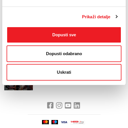
Podijelili smo darovne pakete HBO-a, Nickelodeona i H2 kanala, a
štand HT ERONET-a posjetio je i glumac Slaven Knezović koji se
zanimao za nove ponude u sklopu HOME.TV usluge.
Prikaži detalje
Dopusti sve
Dopusti odabrano
Uskrati