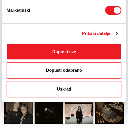
Odvjetnički ured Martinović, Čule Benz, Eurovig, Trendir, HP
investing, Gastro Pub Gonzales i njihov kuhar Denis Ivanišević,
Marketinški
Inova Decor, Klasični Trio, Fortuna Trade Tours, Formatico, Direkt.
“Nikada ne odustajem kada naiđem na prepreke, uporna sam i
ustrajna što god radim i čime god se bavim. Za mene, odustajanje
Prikaži detalje
od nečega do čega mi je stalo nikada nije opcija. Uvijek ću dati sve
od sebe da sebe, svoj grad i svoju državu predstavim u najboljem
svjetlu”, rekla je Lana Pudar.
Dopusti sve
“Bila nam je čast prirediti ovu gala večeru u čast Lane Pudar. Njezin
trud i odlučnost nadahnjuju nas sve i moramo je podržati na
njezinu putu do uspjeha. Ova večer bila je potvrda snage mladih
Dopusti odabrano
talenata i važnosti podržavanja naše mladeži u njihovoj potrazi za
izvrsnošću”, rekao je Amir Gross Kabiri, predsjednik M.T. Abraham
Grupe, dodavši kako je M.T. Abraham Group predana davanju
potpore mladim, talentiranim sportašima u njihovoj potrazi za
Uskrati
uspjehom i ponosna je što je dio Lanina putovanja.