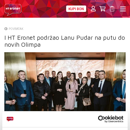
KUPI BON
PRIVATNI
POSLOVNI
DIGITALNA RJEŠENJA
HT ERONET
POVRATAK
I HT Eronet podržao Lanu Pudar na putu do
O NAMA
novih Olimpa
PRESS
NATJEČAJI
VELEPRODAJA
KONTAKTI
MOJ PROFIL
E-RAČUN