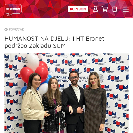
KUPI BON
PRIVATNI
POSLOVNI
DIGITALNA RJEŠENJA
HT ERONET
POVRATAK
HUMANOST NA DJELU: I HT Eronet
O NAMA
podržao Zakladu SUM
PRESS
NATJEČAJI
VELEPRODAJA
KONTAKTI
MOJ PROFIL
E-RAČUN