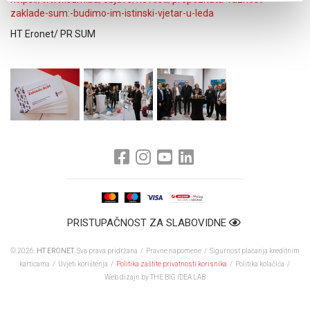
zaklade-sum:-budimo-im-istinski-vjetar-u-leda
HT Eronet/ PR SUM
PRISTUPAČNOST ZA SLABOVIDNE
© 2026.
HT ERONET
. Sva prava pridržana /
Pravne napomene
/
Sigurnost plaćanja kreditnim
karticama
/
Uvjeti korištenja
/
Politika zaštite privatnosti korisnika
/
Politika kolačića
/
Web dizajn
by THE BIG IDEA LAB