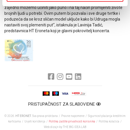
mjeseci ove godine prikupljeno 7.800 KM što je najbolji primjer da
zajedno možemo učiniti jako puno i na taj način promijeniti živote
brojnih ljudi u potrebi. Ovim putem bi pozvala i sve druge tvrtke i
poduzeća da se kroz sličan model uključe kako bi Udruga mogla
nastaviti svoj plemeniti put“, istaknula je Lavinija Tadić,
predstavnica HT Eroneta koji je glavni pokrovitelj koncerta.
PRISTUPAČNOST ZA SLABOVIDNE
© 2026.
HT ERONET
. Sva prava pridržana /
Pravne napomene
/
Sigurnost plaćanja kreditnim
karticama
/
Uvjeti korištenja
/
Politika zaštite privatnosti korisnika
/
Politika kolačića
/
Web dizajn
by THE BIG IDEA LAB