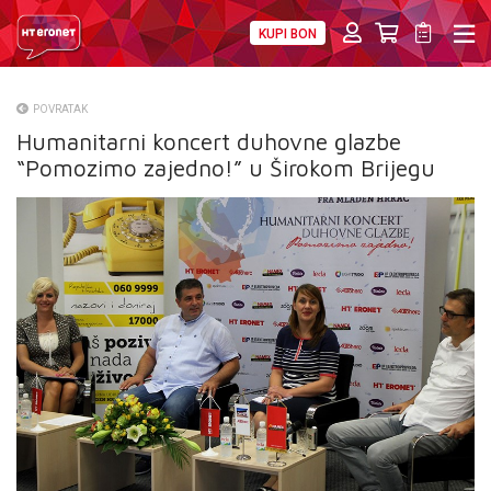
KUPI BON
PRIVATNI
POSLOVNI
DIGITALNA RJEŠENJA
HT ERONET
POVRATAK
Humanitarni koncert duhovne glazbe
O NAMA
“Pomozimo zajedno!” u Širokom Brijegu
PRESS
NATJEČAJI
VELEPRODAJA
KONTAKTI
MOJ PROFIL
E-RAČUN