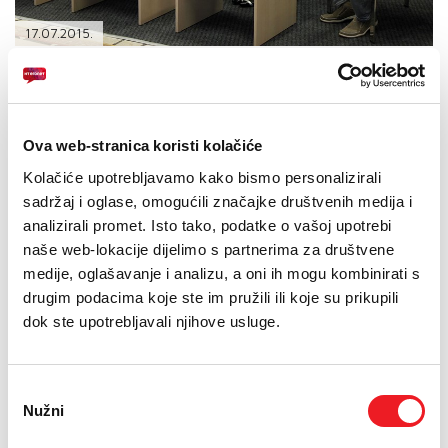
PODRŠKA
17.07.2015.
TELEFONSKI IMENIK
Povodom održavanja humanitarnog koncerta duhovne
glazbe „Pomozimo zajedno!“, danas je u prostorijama JU
Narodna knjižnica u Širokom Brijegu održana konferencija
za novinare na kojoj je predstavljen službeni program
Ova web-stranica koristi kolačiće
koncerta koji će se održati u ponedjeljak, 20. srpnja,
Kolačiće upotrebljavamo kako bismo personalizirali
ispred Crkve Uznesenja Blažene Djevice Marije u Širokom
sadržaj i oglase, omogućili značajke društvenih medija i
Brijegu s početkom u 20 sati.
analizirali promet. Isto tako, podatke o vašoj upotrebi
Na konferenciji su sudjelovali Ivan Soldo iz Humanitarne udruge
naše web-lokacije dijelimo s partnerima za društvene
fra Mladen Hrkać, Lavinija Tadić ispred HT Eroneta, Ivana Bunoza
medije, oglašavanje i analizu, a oni ih mogu kombinirati s
iz JP Elektroprivreda HZ HB d.d. Mostar te pjevač Ivan Mikulić.
drugim podacima koje ste im pružili ili koje su prikupili
dok ste upotrebljavali njihove usluge.
Konferenciju je otvorio Ivan Soldo, predsjednik Humanitarne
udruge fra Mladen Hrkać, koji je na samom početku zahvalio
glavnim pokroviteljima i predstavnicima medija što prate rad od
samog početka, što daju svoju potpunu podršku u realizaciji
Odabir
humanitarnog koncerta „Pomozimo zajedno!“ i naglasio da se
Nužni
pristanka
nada će Udruga i u budućnosti moći računati na nastavak uspješne
suradnje.