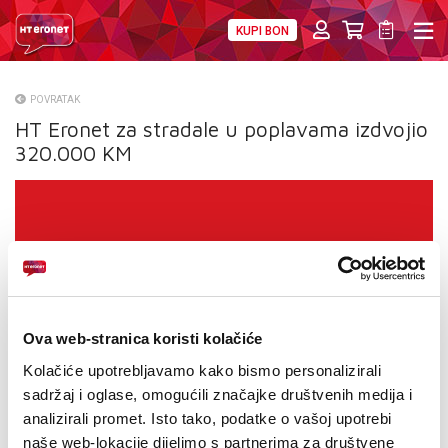
KUPI BON
PRIVATNI
POSLOVNI
DIGITALNA RJEŠENJA
HT ERONET
POVRATAK
HT Eronet za stradale u poplavama izdvojio
O NAMA
320.000 KM
PRESS
NATJEČAJI
VELEPRODAJA
KONTAKTI
Ova web-stranica koristi kolačiće
MOJ PROFIL
Kolačiće upotrebljavamo kako bismo personalizirali
sadržaj i oglase, omogućili značajke društvenih medija i
E-RAČUN
analizirali promet. Isto tako, podatke o vašoj upotrebi
naše web-lokacije dijelimo s partnerima za društvene