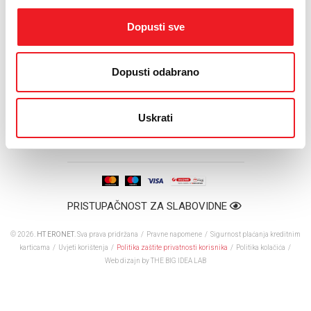
Napominjemo da je Crveni križ Federacije Bosne i
Dopusti sve
Hercegovine u suradnji s HT Eronetom otvorio
humanitarni broj za prikupljanje sredstava za nastradale.
Pozivom na broj 092 890 830 doniraju se 2 KM za ovu
Dopusti odabrano
akciju.
Uskrati
PRISTUPAČNOST ZA SLABOVIDNE
© 2026.
HT ERONET
. Sva prava pridržana /
Pravne napomene
/
Sigurnost plaćanja kreditnim
karticama
/
Uvjeti korištenja
/
Politika zaštite privatnosti korisnika
/
Politika kolačića
/
Web dizajn
by THE BIG IDEA LAB