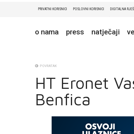
PRIVATNI KORISNICI
POSLOVNI KORISNICI
DIGITALNA RJE
PRIVATNI
POSLOVNI
DIGITALNA RJEŠENJA
HT ERONET
o nama
press
natječaji
ve
O NAMA
PRESS
NATJEČAJI
POVRATAK
HT Eronet Va
VELEPRODAJA
Benfica
KONTAKTI
MOJ PROFIL
E-RAČUN