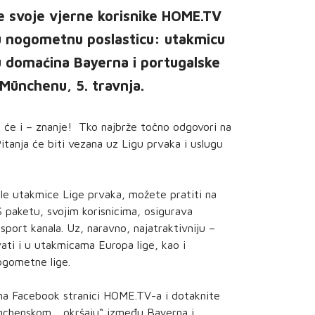
e svoje vjerne korisnike HOME.TV
vu nogometnu poslasticu: utakmicu
u domaćina Bayerna i portugalske
 Münchenu, 5. travnja.
t će i – znanje! Tko najbrže točno odgovori na
Pitanja će biti vezana uz Ligu prvaka i uslugu
le utakmice Lige prvaka, možete pratiti na
paketu, svojim korisnicima, osigurava
 sport kanala. Uz, naravno, najatraktivniju –
ati i u utakmicama Europa lige, kao i
ogometne lige.
 na Facebook stranici HOME.TV-a i dotaknite
münchenskom „okršaju“ između Bayerna i