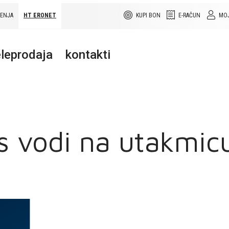
ŠENJA
HT ERONET
KUPI BON
E-RAČUN
MOJ
leprodaja
kontakti
s vodi na utakmic