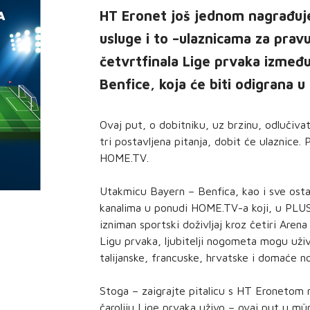
HT Eronet još jednom nagrađuj
usluge i to –ulaznicama za pra
četvrtfinala Lige prvaka izmeđ
Benfice, koja će biti odigrana u
Ovaj put, o dobitniku, uz brzinu, odlučiva
tri postavljena pitanja, dobit će ulaznice. 
HOME.TV.
Utakmicu Bayern – Benfica, kao i sve osta
kanalima u ponudi HOME.TV-a koji, u PLUS 
izniman sportski doživljaj kroz četiri Arena
Ligu prvaka, ljubitelji nogometa mogu uživ
talijanske, francuske, hrvatske i domaće n
Stoga – zaigrajte pitalicu s HT Eronetom
čaroliju Lige prvaka uživo – ovaj put u 