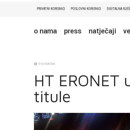
PRIVATNI KORISNICI
POSLOVNI KORISNICI
DIGITALNA RJE
PRIVATNI
POSLOVNI
DIGITALNA RJEŠENJA
HT ERONET
o nama
press
natječaji
ve
O NAMA
PRESS
NATJEČAJI
POVRATAK
HT ERONET uz 
VELEPRODAJA
titule
KONTAKTI
MOJ PROFIL
E-RAČUN