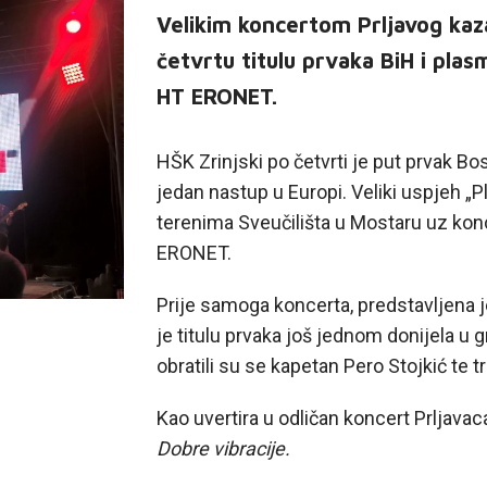
Velikim koncertom Prljavog kazal
četvrtu titulu prvaka BiH i pla
HT ERONET.
HŠK Zrinjski po četvrti je put prvak B
jedan nastup u Europi. Veliki uspjeh „
terenima Sveučilišta u Mostaru uz ko
ERONET.
Prije samoga koncerta, predstavljena 
je titulu prvaka još jednom donijela u 
obratili su se kapetan Pero Stojkić te
Kao uvertira u odličan koncert Prljavac
Dobre vibracije.