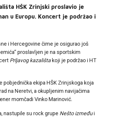
išta HŠK Zrinjski proslavio je
sman u Europu. Koncert je podržao i
osne i Hercegovine čime je osigurao još
Plemića“ proslavljen je na sportskim
ncert
Prljavog kazališta
koji je podržao i HT
je pobjednička ekipa HŠK Zrinjskoga koja
grad na Neretvi, a okupljenim navijačima
 trener momčadi Vinko Marinović.
a, nastupile su rock grupe
Nešto između
i