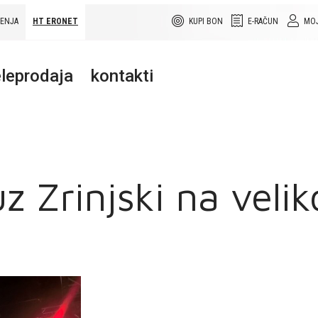
ŠENJA
HT ERONET
KUPI BON
E-RAČUN
MOJ
leprodaja
kontakti
Zrinjski na veliko