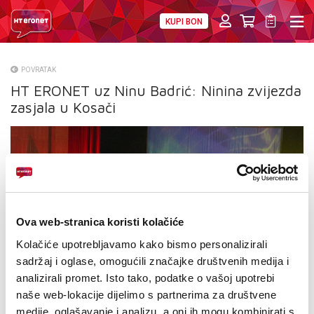
KUPI BON
PRIVATNI
POSLOVNI
DIGITALNA RJEŠENJA
HT ERONET
POVRATAK
HT ERONET uz Ninu Badrić: Ninina zvijezda
O NAMA
zasjala u Kosači
PRESS
NATJEČAJI
VELEPRODAJA
KONTAKTI
Ova web-stranica koristi kolačiće
Kolačiće upotrebljavamo kako bismo personalizirali
MOJ PROFIL
sadržaj i oglase, omogućili značajke društvenih medija i
analizirali promet. Isto tako, podatke o vašoj upotrebi
E-RAČUN
naše web-lokacije dijelimo s partnerima za društvene
medije, oglašavanje i analizu, a oni ih mogu kombinirati s