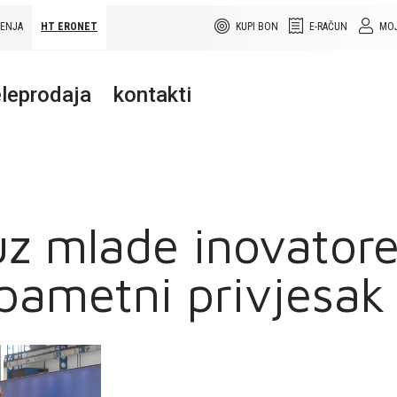
ŠENJA
HT ERONET
KUPI BON
E-RAČUN
MOJ
leprodaja
kontakti
z mlade inovatore
 pametni privjesak