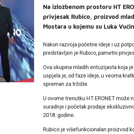
Na izložbenom prostoru HT ERO
privjesak Rubico, proizvod mlad
Mostara u kojemu su Luka Vučin
Nakon razvoja početne ideje i uz potp
predstavljen je Rubico, pametni privjes
Ova skupina mladih entuzijasta koja je
uspjela je, od faze ideje, u veoma krat
spreman za tržište.
U ovome trenutku HT ERONET može naj
suradnje i početak prodaje ekskluzivno
2018. godine.
Rubico je višefunkcionalan proizvod ko