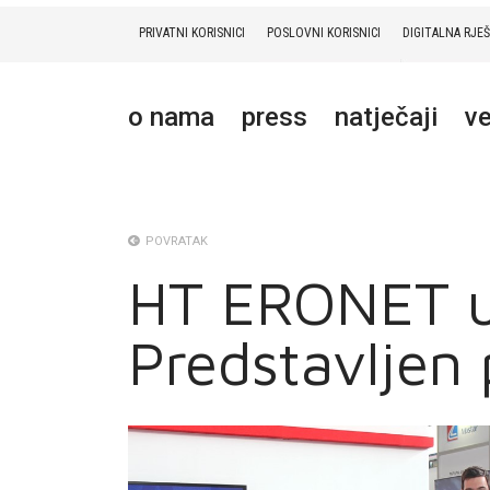
PRIVATNI KORISNICI
POSLOVNI KORISNICI
DIGITALNA RJE
PRIVATNI
POSLOVNI
DIGITALNA RJEŠENJA
HT ERONET
o nama
press
natječaji
ve
O NAMA
PRESS
NATJEČAJI
POVRATAK
HT ERONET u
VELEPRODAJA
Predstavljen
KONTAKTI
MOJ PROFIL
E-RAČUN