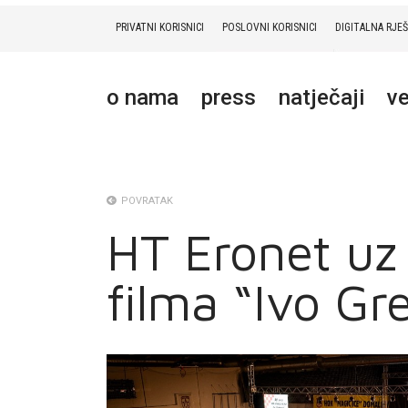
PRIVATNI KORISNICI
POSLOVNI KORISNICI
DIGITALNA RJE
PRIVATNI
POSLOVNI
DIGITALNA RJEŠENJA
HT ERONET
o nama
press
natječaji
ve
O NAMA
PRESS
NATJEČAJI
POVRATAK
HT Eronet uz
VELEPRODAJA
filma “Ivo Gr
KONTAKTI
MOJ PROFIL
E-RAČUN