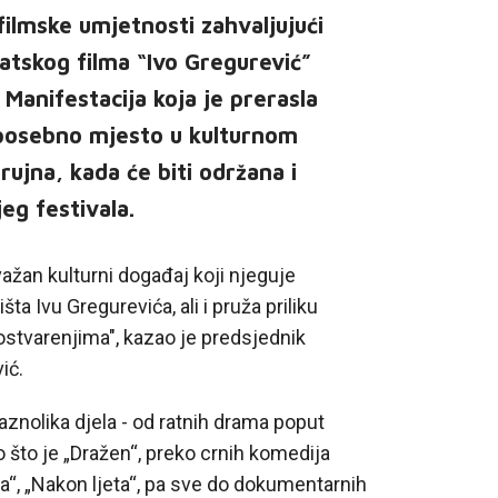
filmske umjetnosti zahvaljujući
atskog filma “Ivo Gregurević”
Manifestacija koja je prerasla
 posebno mjesto u kulturnom
 rujna, kada će biti održana i
eg festivala.
žan kulturni događaj koji njeguje
 Ivu Gregurevića, ali i pruža priliku
ostvarenjima", kazao je predsjednik
ić.
aznolika djela - od ratnih drama poput
o što je „Dražen“, preko crnih komedija
a“, „Nakon ljeta“, pa sve do dokumentarnih