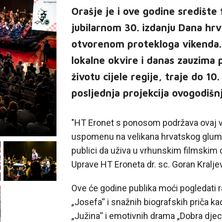
Orašje je i ove godine središte 
jubilarnom 30. izdanju Dana hrv
otvorenom protekloga vikenda. 
lokalne okvire i danas zauzima
životu cijele regije, traje do 10.
posljednja projekcija ovogodišnj
"HT Eronet s ponosom podržava ovaj va
uspomenu na velikana hrvatskog glumišta
publici da uživa u vrhunskim filmskim 
Uprave HT Eroneta dr. sc. Goran Kraljev
Ove će godine publika moći pogledati r
„Josefa“ i snažnih biografskih priča ka
„Južina“ i emotivnih drama „Dobra djec