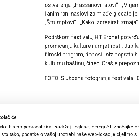
ostvarenja „Hassanovi ratovi“ i „Vrij
i animirani naslovi za mlađe gledatelje
„Štrumpfovi“ i „Kako izdresirati zmaja“
Podrškom festivalu, HT Eronet potvrđu
promicanju kulture i umjetnosti. Jubila
filmski program, donosi i niz popratnih
kulturnu baštinu, čineći Orašje prepo
FOTO: Službene fotografije festivala i
kolačiće
ko bismo personalizirali sadržaj i oglase, omogućili značajke d
. Isto tako, podatke o vašoj upotrebi naše web-lokacije dijelimo s