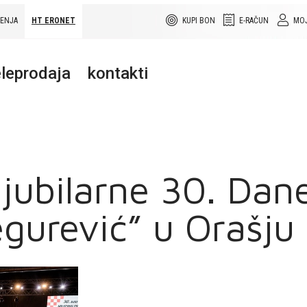
ŠENJA
HT ERONET
KUPI BON
E-RAČUN
MOJ
leprodaja
kontakti
 jubilarne 30. Dan
egurević” u Orašju