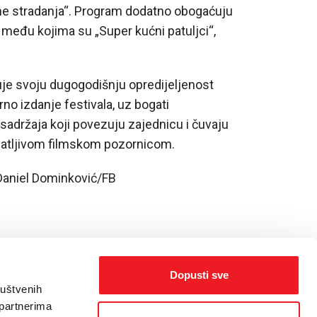
eme stradanja“. Program dodatno obogaćuju
, među kojima su „Super kućni patuljci“,
.
je svoju dugogodišnju opredijeljenost
rno izdanje festivala, uz bogati
 sadržaja koji povezuju zajednicu i čuvaju
znatljivom filmskom pozornicom.
 Daniel Dominković/FB
Dopusti sve
ruštvenih
 partnerima