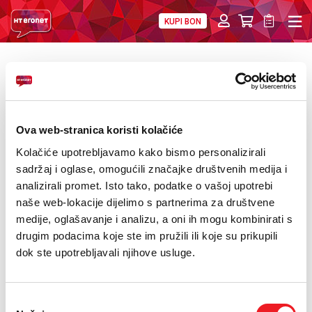
KUPI BON
PRIVATNI
POSLOVNI
DIGITALNA RJEŠENJA
HT ERONET
POVRATAK
HT Eronet uz Hladno pivo u Kiseljaku
O NAMA
PRESS
Ova web-stranica koristi kolačiće
Kolačiće upotrebljavamo kako bismo personalizirali
NATJEČAJI
sadržaj i oglase, omogućili značajke društvenih medija i
VELEPRODAJA
analizirali promet. Isto tako, podatke o vašoj upotrebi
naše web-lokacije dijelimo s partnerima za društvene
KONTAKTI
medije, oglašavanje i analizu, a oni ih mogu kombinirati s
drugim podacima koje ste im pružili ili koje su prikupili
MOJ PROFIL
dok ste upotrebljavali njihove usluge.
E-RAČUN
Odabir