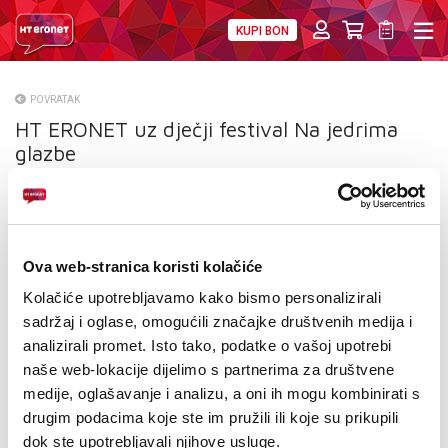
KUPI BON
PRIVATNI
POSLOVNI
DIGITALNA RJEŠENJA
HT ERONET
POVRATAK
HT ERONET uz dječji festival Na jedrima
O NAMA
glazbe
PRESS
NATJEČAJI
VELEPRODAJA
Ova web-stranica koristi kolačiće
Kolačiće upotrebljavamo kako bismo personalizirali
KONTAKTI
sadržaj i oglase, omogućili značajke društvenih medija i
analizirali promet. Isto tako, podatke o vašoj upotrebi
MOJ PROFIL
naše web-lokacije dijelimo s partnerima za društvene
medije, oglašavanje i analizu, a oni ih mogu kombinirati s
E-RAČUN
drugim podacima koje ste im pružili ili koje su prikupili
dok ste upotrebljavali njihove usluge.