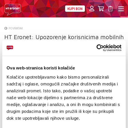
KUPI BON
PRIVATNI
POSLOVNI
DIGITALNA RJEŠENJA
HT ERONET
POVRATAK
HT Eronet: Upozorenje korisnicima mobilnih
O NAMA
usluga- sumnjive SMS poruke
PRESS
NATJEČAJI
Ova web-stranica koristi kolačiće
VELEPRODAJA
Kolačiće upotrebljavamo kako bismo personalizirali
sadržaj i oglase, omogućili značajke društvenih medija i
KONTAKTI
analizirali promet. Isto tako, podatke o vašoj upotrebi
naše web-lokacije dijelimo s partnerima za društvene
MOJ PROFIL
medije, oglašavanje i analizu, a oni ih mogu kombinirati s
drugim podacima koje ste im pružili ili koje su prikupili
E-RAČUN
dok ste upotrebljavali njihove usluge.