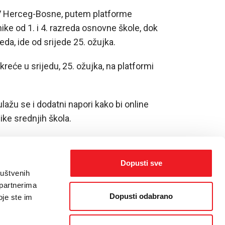
TV Herceg-Bosne, putem platforme
ike od 1. i 4. razreda osnovne škole, dok
reda, ide od srijede 25. ožujka.
kreće u srijedu, 25. ožujka, na platformi
ažu se i dodatni napori kako bi online
ike srednjih škola.
Dopusti sve
ruštvenih
 partnerima
Dopusti odabrano
oje ste im