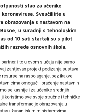
potpunosti stao za učenike
koronavirusa, Sveučilište u
va obrazovanja s nastavom na
Bosne, u suradnji s tehnološkim
od 10 sati startali su s pilot
ižih razreda osnovnih škola.
artner, i to u ovom slučaju nije samo
ovaj zahtjevan projekt podizanja sustava
je resurse na raspolaganje, bez ikakve
stavnicima omogućili praćenje nastavnih
amo se kasnije i za učenike srednjih
ciji koristimo sve svoje stručne i tehničke
talne transformacije obrazovanja u
ostaru, županijskim ministarstvima