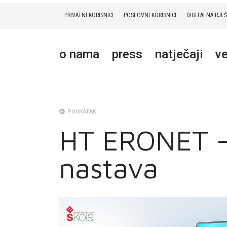
PRIVATNI KORISNICI
POSLOVNI KORISNICI
DIGITALNA RJE
PRIVATNI
POSLOVNI
DIGITALNA RJEŠENJA
HT ERONET
o nama
press
natječaji
ve
O NAMA
PRESS
NATJEČAJI
POVRATAK
HT ERONET - 
VELEPRODAJA
nastava
KONTAKTI
MOJ PROFIL
E-RAČUN