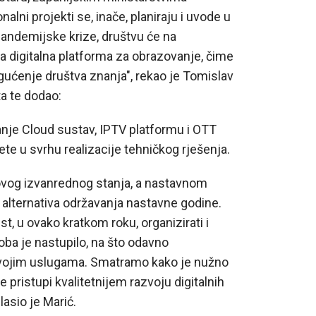
lni projekti se, inače, planiraju i uvode u
andemijske krize, društvu će na
na digitalna platforma za obrazovanje, čime
gućenje društva znanja", rekao je Tomislav
ta te dodao:
anje Cloud sustav, IPTV platformu i OTT
ete u svrhu realizacije tehničkog rješenja.
 ovog izvanrednog stanja, a nastavnom
 alternativa održavanja nastavne godine.
st, u ovako kratkom roku, organizirati i
oba je nastupilo, na što odavno
svojim uslugama. Smatramo kako je nužno
e pristupi kvalitetnijem razvoju digitalnih
asio je Marić.