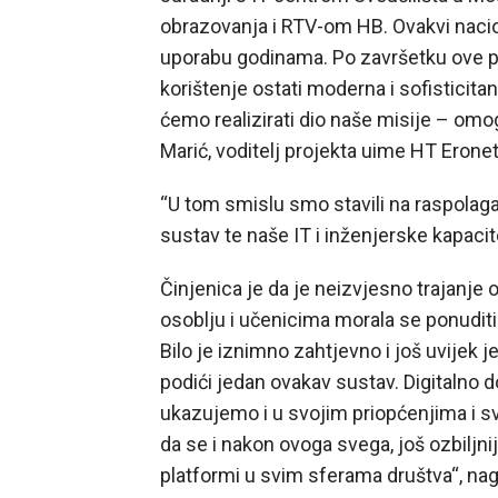
obrazovanja i RTV-om HB. Ovakvi naciona
uporabu godinama. Po završetku ove p
korištenje ostati moderna i sofisticita
ćemo realizirati dio naše misije – omo
Marić, voditelj projekta uime HT Erone
“U tom smislu smo stavili na raspolag
sustav te naše IT i inženjerske kapacit
Činjenica je da je neizvjesno trajanje
osoblju i učenicima morala se ponuditi
Bilo je iznimno zahtjevno i još uvijek je
podići jedan ovakav sustav. Digitalno d
ukazujemo i u svojim priopćenjima i 
da se i nakon ovoga svega, još ozbiljnij
platformi u svim sferama društva“, nagl