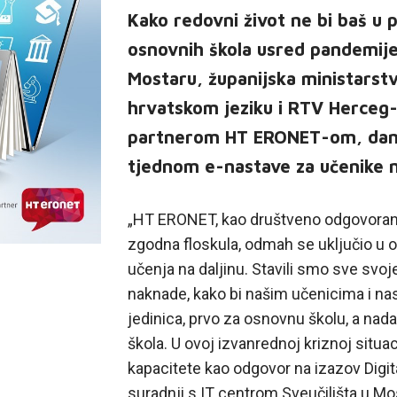
Kako redovni život ne bi baš u 
osnovnih škola usred pandemije 
Mostaru, županijska ministarst
hrvatskom jeziku i RTV Herceg-
partnerom HT ERONET-om, danas 
tjednom e-nastave za učenike n
„HT ERONET, kao društveno odgovoran p
zgodna floskula, odmah se uključio u 
učenja na daljinu. Stavili smo sve svo
naknade, kako bi našim učenicima i na
jedinica, prvo za osnovnu školu, a nad
škola. U ovoj izvanrednoj kriznoj situa
kapacitete kao odgovor na izazov Digi
suradnji s IT centrom Sveučilišta u M