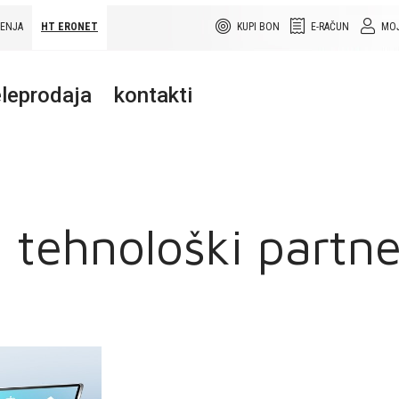
ŠENJA
HT ERONET
KUPI BON
E-RAČUN
MOJ
leprodaja
kontakti
tehnološki partne