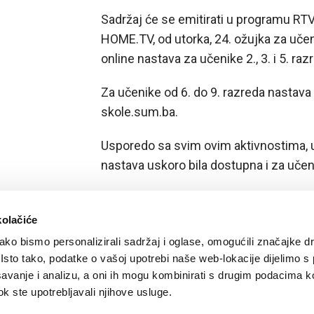
Sadržaj će se emitirati u programu R
HOME.TV, od utorka, 24. ožujka za učen
online nastava za učenike 2., 3. i 5. raz
Za učenike od 6. do 9. razreda nastava 
skole.sum.ba.
Usporedo sa svim ovim aktivnostima, ul
nastava uskoro bila dostupna i za učen
kolačiće
ko bismo personalizirali sadržaj i oglase, omogućili značajke d
. Isto tako, podatke o vašoj upotrebi naše web-lokacije dijelimo s
avanje i analizu, a oni ih mogu kombinirati s drugim podacima k
 dok ste upotrebljavali njihove usluge.