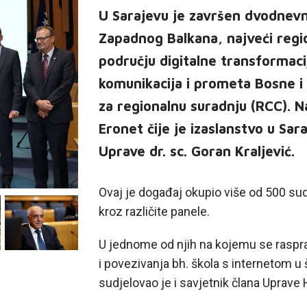
U Sarajevu je završen dvodnevni
Zapadnog Balkana, najveći regio
području digitalne transformacij
komunikacija i prometa Bosne i
za regionalnu suradnju (RCC). N
Eronet čije je izaslanstvo u Sar
Uprave dr. sc. Goran Kraljević.
Ovaj je događaj okupio više od 500 sudi
kroz različite panele.
U jednome od njih na kojemu se rasprav
i povezivanja bh. škola s internetom u 
sudjelovao je i savjetnik člana Uprav