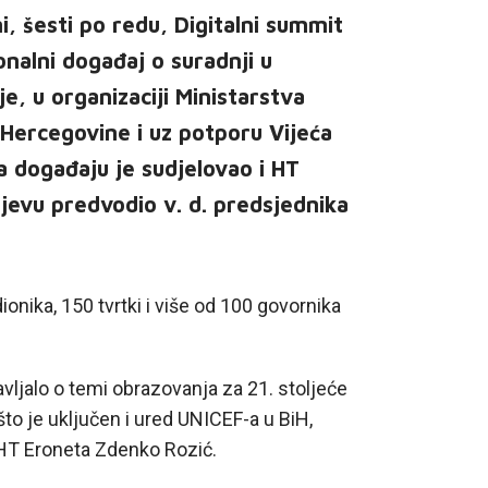
, šesti po redu, Digitalni summit
nalni događaj o suradnji u
e, u organizaciji Ministarstva
 Hercegovine i uz potporu Vijeća
a događaju je sudjelovao i HT
ajevu predvodio v. d. predsjednika
onika, 150 tvrtki i više od 100 govornika
ljalo o temi obrazovanja za 21. stoljeće
što je uključen i ured UNICEF-a u BiH,
e HT Eroneta Zdenko Rozić.