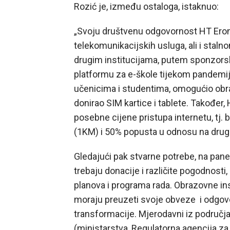
Rozić je, između ostaloga, istaknuo:
„Svoju društvenu odgovornost HT Eron
telekomunikacijskih usluga, ali i stal
drugim institucijama, putem sponzors
platformu za e-škole tijekom pandemije
učenicima i studentima, omogućio obraz
donirao SIM kartice i tablete. Također,
posebne cijene pristupa internetu, tj. 
(1KM) i 50% popusta u odnosu na drug
Gledajući pak stvarne potrebe, na pan
trebaju donacije i različite pogodnosti
planova i programa rada. Obrazovne inst
moraju preuzeti svoje obveze i odgovo
transformacije. Mjerodavni iz područja
(ministarstva, Regulatorna agencija za