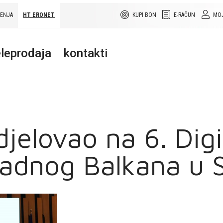
ŠENJA
HT ERONET
KUPI BON
E-RAČUN
MOJ
leprodaja
kontakti
djelovao na 6. Dig
adnog Balkana u S