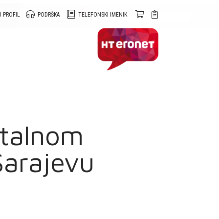
 PROFIL
PODRŠKA
TELEFONSKI IMENIK
italnom
arajevu