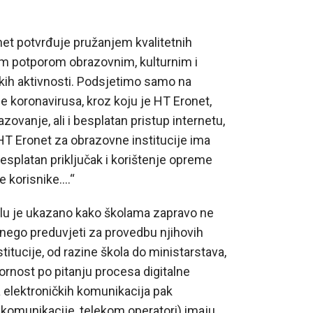
et potvrđuje pružanjem kvalitetnih
nom potporom obrazovnim, kulturnim i
kih aktivnosti. Podsjetimo samo na
 koronavirusa, kroz koju je HT Eronet,
ovanje, ali i besplatan pristup internetu,
 HT Eronet za obrazovne institucije ima
besplatan priključak i korištenje opreme
e korisnike….“
elu je ukazano kako školama zapravo ne
, nego preduvjeti za provedbu njihovih
itucije, od razine škola do ministarstava,
rnost po pitanju procesa digitalne
 elektroničkih komunikacija pak
 komunikacije, telekom operatori) imaju