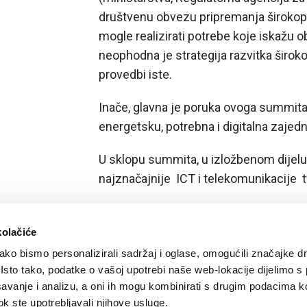
društvenu obvezu pripremanja širokopo
mogle realizirati potrebe koje iskažu o
neophodna je strategija razvitka široko
provedbi iste.
Inače, glavna je poruka ovoga summita 
energetsku, potrebna i digitalna zajedn
U sklopu summita, u izložbenom dijelu
najznačajnije ICT i telekomunikacije t
kolačiće
ko bismo personalizirali sadržaj i oglase, omogućili značajke d
. Isto tako, podatke o vašoj upotrebi naše web-lokacije dijelimo s
avanje i analizu, a oni ih mogu kombinirati s drugim podacima k
 dok ste upotrebljavali njihove usluge.