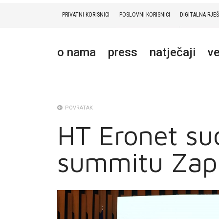
PRIVATNI KORISNICI
POSLOVNI KORISNICI
DIGITALNA RJE
PRIVATNI
POSLOVNI
DIGITALNA RJEŠENJA
HT ERONET
o nama
press
natječaji
ve
O NAMA
PRESS
NATJEČAJI
POVRATAK
HT Eronet su
VELEPRODAJA
summitu Zap
KONTAKTI
MOJ PROFIL
E-RAČUN