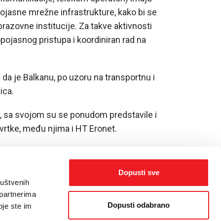
jasne mrežne infrastrukture, kako bi se
brazovne institucije. Za takve aktivnosti
pojasnog pristupa i koordiniran rad na
da je Balkanu, po uzoru na transportnu i
ica.
, sa svojom su se ponudom predstavile i
vrtke, među njima i HT Eronet.
Dopusti sve
ruštvenih
 partnerima
Dopusti odabrano
oje ste im