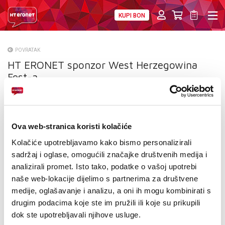
KUPI BON
PRIVATNI
POSLOVNI
DIGITALNA RJEŠENJA
HT ERONET
POVRATAK
HT ERONET sponzor West Herzegowina
O NAMA
Fest-a
PRESS
NATJEČAJI
Ova web-stranica koristi kolačiće
VELEPRODAJA
Kolačiće upotrebljavamo kako bismo personalizirali
sadržaj i oglase, omogućili značajke društvenih medija i
KONTAKTI
analizirali promet. Isto tako, podatke o vašoj upotrebi
naše web-lokacije dijelimo s partnerima za društvene
MOJ PROFIL
medije, oglašavanje i analizu, a oni ih mogu kombinirati s
drugim podacima koje ste im pružili ili koje su prikupili
E-RAČUN
dok ste upotrebljavali njihove usluge.