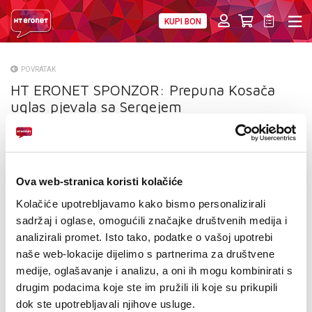
KUPI BON
PRIVATNI
POSLOVNI
DIGITALNA RJEŠENJA
HT ERONET
POVRATAK
HT ERONET SPONZOR: Prepuna Kosača
O NAMA
uglas pjevala sa Sergejem
PRESS
NATJEČAJI
Ova web-stranica koristi kolačiće
VELEPRODAJA
Kolačiće upotrebljavamo kako bismo personalizirali
KONTAKTI
sadržaj i oglase, omogućili značajke društvenih medija i
analizirali promet. Isto tako, podatke o vašoj upotrebi
MOJ PROFIL
naše web-lokacije dijelimo s partnerima za društvene
medije, oglašavanje i analizu, a oni ih mogu kombinirati s
E-RAČUN
drugim podacima koje ste im pružili ili koje su prikupili
dok ste upotrebljavali njihove usluge.