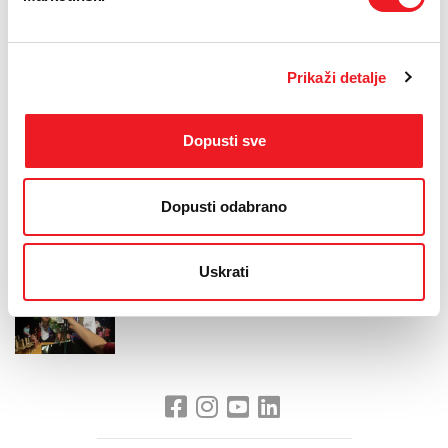
pratilja – Paula Bojanić iz Argentine.
Za Miss fotogeničnosti proglašena je Fanni Bubreg iz
Mađarske.
Prikaži detalje
Na reviji i natjecanju sudjelovalo je 25 djevojaka iz 19
zemalja.
Cilj projekta jest susret i povezivanje Hrvata iz cijeloga
Dopusti sve
svijeta radi promicanja zajedničke tradicijske kulture,
upoznavanja i pružanje potpore Hrvatima u Bosni i
Dopusti odabrano
Hercegovini posebice u jačanju i očuvanju nacionalnog i
kulturnog identiteta.
Uskrati