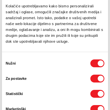
PODRŠKA
Kolačiće upotrebljavamo kako bismo personalizirali
04.07.2016.
sadržaj i oglase, omogućili značajke društvenih medija i
TELEFONSKI IMENIK
Cindy Šoštarić iz Italije najljepša je Hrvatica u narodnoj
analizirali promet. Isto tako, podatke o vašoj upotrebi
nošnji.
naše web-lokacije dijelimo s partnerima za društvene
medije, oglašavanje i analizu, a oni ih mogu kombinirati s
Odlučeno je to na reviji tradicijske odjeće i izboru koji je,
drugim podacima koje ste im pružili ili koje su prikupili
u organizaciji Udruge za očuvanje i promicanje hrvatske
dok ste upotrebljavali njihove usluge.
tradicijske kulture u Bosni i Hercegovini „Stećak“ i
Hrvatske matice iseljenika, održan u Gradskoj sportskoj
dvorani u Tomislavgradu.
Odabir
Sponzor Izbora najljepše Hrvatice u narodnoj nošnji bio je
Nužni
pristanka
HT ERONET, a pokrovitelji projekta su: dr. Dragan Čović,
član Predsjedništva Bosne i Hercegovine iz reda
Za postavke
hrvatskoga naroda, Državni ured za Hrvate izvan
Republike Hrvatske, Vlada Hercegbosanske županije i
općina Tomislavgrad.
Statistički
Prema odluci stručnoga ocjenjivačkog suda naslovom prve
pratilje okitila se Ivona Pandžić iz Švicarske, dok je druga
Marketinški