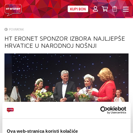
KUPI BON
PRIVATNI
POSLOVNI
DIGITALNA RJEŠENJA
HT ERONET
POVRATAK
HT ERONET SPONZOR IZBORA NAJLJEPŠE
O NAMA
HRVATICE U NARODNOJ NOŠNJI
PRESS
NATJEČAJI
VELEPRODAJA
KONTAKTI
MOJ PROFIL
E-RAČUN
Ova web-stranica koristi kolačiće