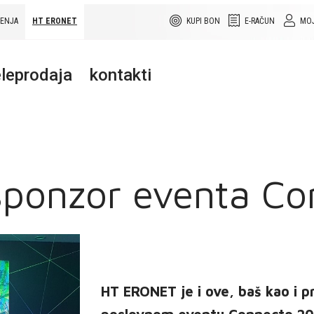
ŠENJA
HT ERONET
KUPI BON
E-RAČUN
MOJ
leprodaja
kontakti
ponzor eventa Co
HT ERONET je i ove, baš kao i 