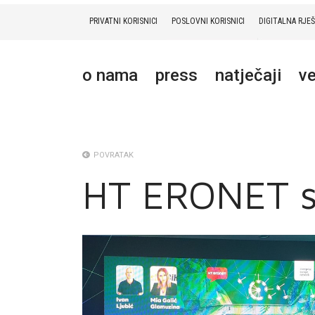
PRIVATNI KORISNICI
POSLOVNI KORISNICI
DIGITALNA RJE
PRIVATNI
POSLOVNI
DIGITALNA RJEŠENJA
HT ERONET
o nama
press
natječaji
ve
O NAMA
PRESS
NATJEČAJI
POVRATAK
HT ERONET s
VELEPRODAJA
KONTAKTI
MOJ PROFIL
E-RAČUN