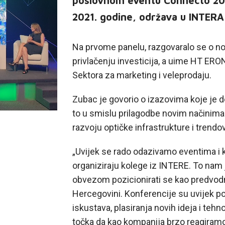
poslovnom eventu Connecto 2021.
2021. godine, održava u INTER
Na prvome panelu, razgovaralo se o nov
privlačenju investicija, a uime HT ERO
Sektora za marketing i veleprodaju.
Zubac je govorio o izazovima koje je d
to u smislu prilagodbe novim načinima
razvoju optičke infrastrukture i trend
„Uvijek se rado odazivamo eventima i k
organiziraju kolege iz INTERE. To nam
obvezom pozicionirati se kao predvodnic
Hercegovini. Konferencije su uvijek p
iskustava, plasiranja novih ideja i tehno
točka da kao kompanija brzo reagiramo