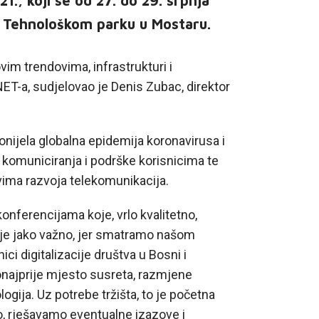
, koji se od 27. do 29. srpnja
A Tehnološkom parku u Mostaru.
im trendovima, infrastrukturi i
NET-a, sudjelovao je Denis Zubac, direktor
onijela globalna epidemija koronavirusa i
 komuniciranja i podrške korisnicima te
ovima razvoja telekomunikacija.
onferencijama koje, vrlo kvalitetno,
 je jako važno, jer smatramo našom
i digitalizacije društva u Bosni i
onajprije mjesto susreta, razmjene
logija. Uz potrebe tržišta, to je početna
, rješavamo eventualne izazove i