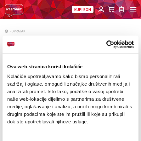
KUPI BON
PRIVATNI
POSLOVNI
DIGITALNA RJEŠENJA
HT ERONET
POVRATAK
HT ERONET promovirao svoje usluge na
O NAMA
„Adventu u Mostaru“
PRESS
Ova web-stranica koristi kolačiće
NATJEČAJI
Kolačiće upotrebljavamo kako bismo personalizirali
VELEPRODAJA
sadržaj i oglase, omogućili značajke društvenih medija i
analizirali promet. Isto tako, podatke o vašoj upotrebi
KONTAKTI
naše web-lokacije dijelimo s partnerima za društvene
medije, oglašavanje i analizu, a oni ih mogu kombinirati s
MOJ PROFIL
drugim podacima koje ste im pružili ili koje su prikupili
dok ste upotrebljavali njihove usluge.
E-RAČUN