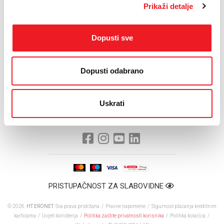
godine.
Prikaži detalje
''Bilo nam je jako bitno nastaviti suradnju s Arena Sportom, kako bi
naši korisnici HOME.TV-a mogli i dalje neometano i opušteno
uživati u velikim sportskim natjecanjima, pogotovo u ova vremena
Dopusti sve
kada smo svi zapravo zakinuti za mnogo toga. Jedno je sigurno:
sport na HOME.TV-u neće biti problem'', poručio je član Uprave i
izvršni direktor za nepokretnu mrežu,
Tomislav Ruk
.
Dopusti odabrano
HOME.TV trenutno ima najbogatiji sportski sadržaj na tržištu; uz
već spomenuti Arena Sport, tu su još i
Sport Klub
,
Eurosport
i
HNTV
, a od veljače se planiraju i dodatna pojačanja u sadržaju.
Uskrati
PRISTUPAČNOST ZA SLABOVIDNE
© 2026.
HT ERONET
. Sva prava pridržana /
Pravne napomene
/
Sigurnost plaćanja kreditnim
karticama
/
Uvjeti korištenja
/
Politika zaštite privatnosti korisnika
/
Politika kolačića
/