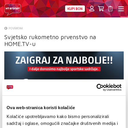
KUPI BON
PRIVATNI
POSLOVNI
DIGITALNA RJEŠENJA
HT ERONET
POVRATAK
Svjetsko rukometno prvenstvo na
O NAMA
HOME.TV-u
PRESS
NATJEČAJI
VELEPRODAJA
KONTAKTI
MOJ PROFIL
Ova web-stranica koristi kolačiće
E-RAČUN
Kolačiće upotrebljavamo kako bismo personalizirali
sadržaj i oglase, omogućili značajke društvenih medija i