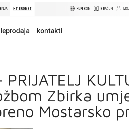
ŠENJA
HT ERONET
KUPI BON
E-RAČUN
MOJ
leprodaja
kontakti
 PRIJATELJ KULT
ožbom Zbirka umje
oreno Mostarsko pr