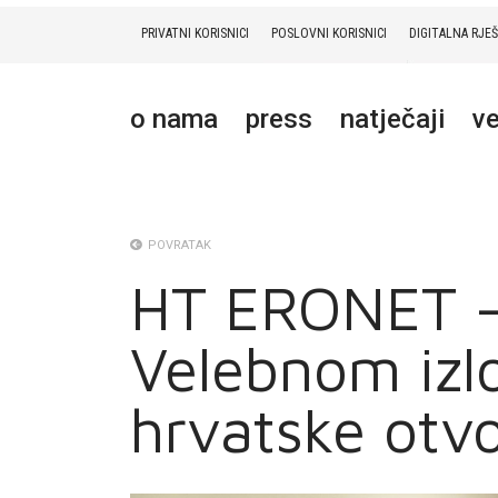
PRIVATNI KORISNICI
POSLOVNI KORISNICI
DIGITALNA RJE
PRIVATNI
POSLOVNI
DIGITALNA RJEŠENJA
HT ERONET
o nama
press
natječaji
ve
O NAMA
PRESS
NATJEČAJI
POVRATAK
HT ERONET –
VELEPRODAJA
Velebnom izl
KONTAKTI
MOJ PROFIL
hrvatske otv
E-RAČUN