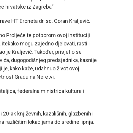
ce hrvatske iz Zagreba“.
ave HT Eroneta dr. sc. Goran Kraljević.
o Proljeće te potporom ovoj instituciji
itekako mogu zajedno djelovati, rasti i
ao je Kraljević. Također, prisjetio se
ća, dugogodišnjeg predsjednika, kasnije
 je, kako kaže, udahnuo život ovoj
etnost Gradu na Neretvi.
teljica, federalna ministrica kulture i
20-ak književnih, kazališnih, glazbenih i
a različitim lokacijama do sredine lipnja.