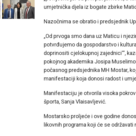
umjetnička djela iz bogate zbirke Mati
Nazočnima se obratio i predsjednik Upr
„Od prvoga smo dana uz Maticu i njezin
potvrđujemo da gospodarstvo i kultura 
doprinositi cjelokupnoj zajednici'“, kaz
pokojnog akademika Josipa Muselimovi
počasnog predsjednika MH Mostar, koji
manifestaciji koja donosi radost i umj
Manifestaciju je otvorila visoka pokrovi
športa, Sanja Vlaisavljević.
Mostarsko proljeće i ove godine donosi 
likovnih programa koji će se održavati n