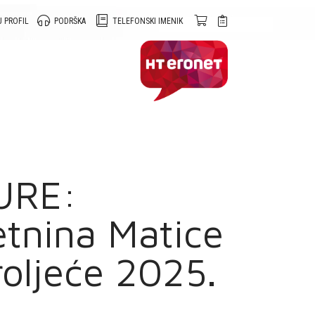
 PROFIL
PODRŠKA
TELEFONSKI IMENIK
URE:
tnina Matice
oljeće 2025.