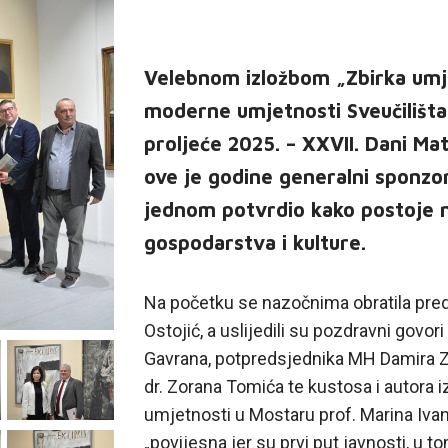
Velebnom izložbom „Zbirka umj
moderne umjetnosti Sveučilišta
proljeće 2025. – XXVII. Dani Ma
ove je godine generalni sponzor
jednom potvrdio kako postoje n
gospodarstva i kulture.
Na početku se nazočnima obratila pre
Ostojić, a uslijedili su pozdravni gov
Gavrana, potpredsjednika MH Damira Zor
dr. Zorana Tomića te kustosa i autora 
umjetnosti u Mostaru prof. Marina Ivano
„povijesna jer su prvi put javnosti, u t