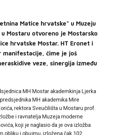
etnina Matice hrvatske“ u Muzeju
 u Mostaru otvoreno je Mostarsko
tice hrvatske Mostar. HT Eronet i
 manifestacije, čime je još
eraskidive veze, sinergija između
dsjednica MH Mostar akademkinja Ljerka
ori predsjednika MH akademika Mire
ića, rektora Sveučilišta u Mostaru prof.
izložbe i ravnatelja Muzeja moderne
vića, koji je naglasio da je ova izložba
om obliku i obujmu, izložena čak 102