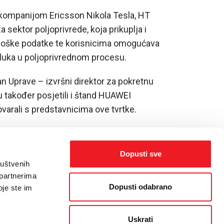
 kompanijom Ericsson Nikola Tesla, HT
sektor poljoprivrede, koja prikuplja i
ološke podatke te korisnicima omogućava
dluka u poljoprivrednom procesu.
an Uprave – izvršni direktor za pokretnu
također posjetili i štand HUAWEI
arali s predstavnicima ove tvrtke.
Dopusti sve
ruštvenih
 partnerima
Dopusti odabrano
oje ste im
Uskrati