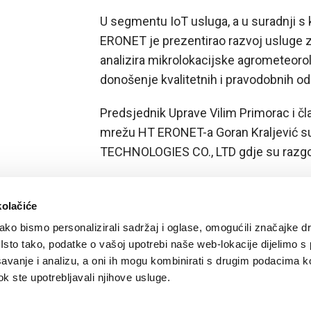
U segmentu IoT usluga, a u suradnji s
ERONET je prezentirao razvoj usluge za 
analizira mikrolokacijske agrometeor
donošenje kvalitetnih i pravodobnih o
Predsjednik Uprave Vilim Primorac i čl
mrežu HT ERONET-a Goran Kraljević su 
TECHNOLOGIES CO., LTD gdje su razgov
kolačiće
ko bismo personalizirali sadržaj i oglase, omogućili značajke d
. Isto tako, podatke o vašoj upotrebi naše web-lokacije dijelimo s
avanje i analizu, a oni ih mogu kombinirati s drugim podacima k
 dok ste upotrebljavali njihove usluge.