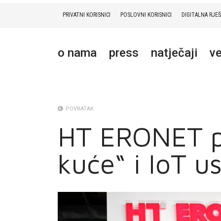
PRIVATNI KORISNICI
POSLOVNI KORISNICI
DIGITALNA RJE
PRIVATNI
POSLOVNI
DIGITALNA RJEŠENJA
HT ERONET
o nama
press
natječaji
ve
O NAMA
PRESS
NATJEČAJI
POVRATAK
HT ERONET p
VELEPRODAJA
kuće“ i IoT u
KONTAKTI
MOJ PROFIL
E-RAČUN