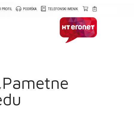
 PROFIL
PODRŠKA
TELEFONSKI IMENIK
 „Pametne
edu