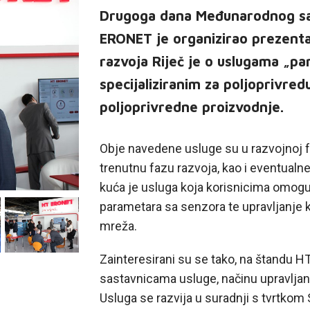
Drugoga dana Međunarodnog sa
ERONET je organizirao prezentac
razvoja Riječ je o uslugama „pa
specijaliziranim za poljoprivred
poljoprivredne proizvodnje.
Obje navedene usluge su u razvojnoj f
trenutnu fazu razvoja, kao i eventualn
kuća je usluga koja korisnicima omogu
parametara sa senzora te upravljanj
mreža.
Zainteresirani su se tako, na štandu 
sastavnicama usluge, načinu upravljan
Usluga se razvija u suradnji s tvrtkom