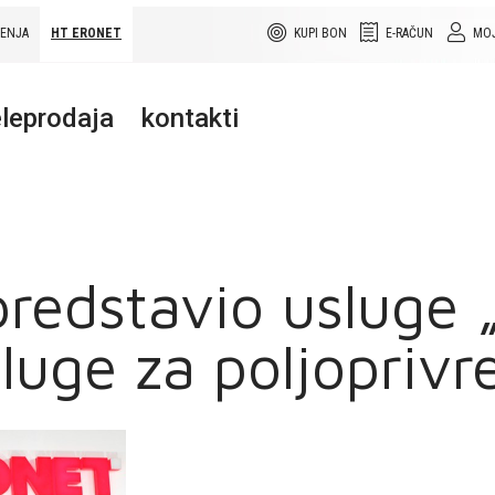
ŠENJA
HT ERONET
KUPI BON
E-RAČUN
MOJ
leprodaja
kontakti
redstavio usluge
sluge za poljoprivr