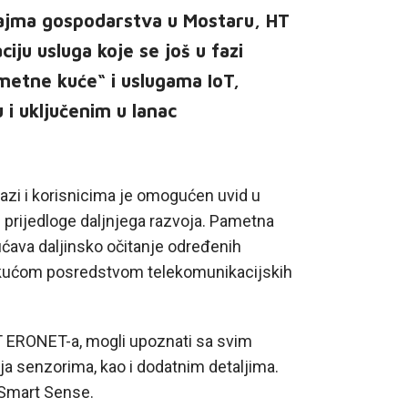
jma gospodarstva u Mostaru, HT
iju usluga koje se još u fazi
metne kuće“ i uslugama IoT,
u i uključenim u lanac
azi i korisnicima je omogućen uvid u
e prijedloge daljnjega razvoja. Pametna
ćava daljinsko očitanje određenih
e kućom posredstvom telekomunikacijskih
HT ERONET-a, mogli upoznati sa svim
ja senzorima, kao i dodatnim detaljima.
 Smart Sense.