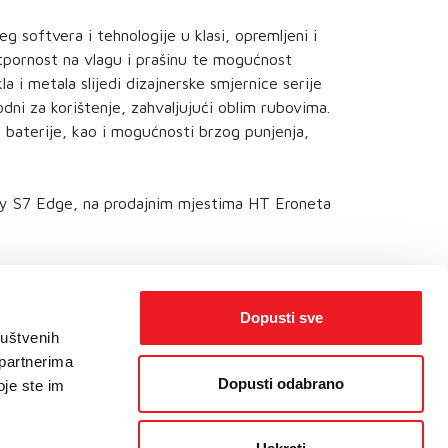
g softvera i tehnologije u klasi, opremljeni i
tpornost na vlagu i prašinu te mogućnost
a i metala slijedi dizajnerske smjernice serije
odni za korištenje, zahvaljujući oblim rubovima.
 baterije, kao i mogućnosti brzog punjenja,
xy S7 Edge, na prodajnim mjestima HT Eroneta
Dopusti sve
ruštvenih
 partnerima
Dopusti odabrano
oje ste im