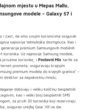
dajnom mjestu u Mepas Mallu,
msungove modele – Galaxy S7 i
 i čast, da smo svojim korisnicima osigurali
gova najnovija tehnološka dostignuća. Kao i
a generacija premium Samsungovih mobilnih
et korisnika. Uz najnovije Samsung modele,
 privatne korisnike, i
Poslovni Mix
tarife za
nternet prometa, osiguravaju krajnjim
Samsung premium modela do krajnjih granica“ –
šni direktor za nepokretnu mrežu.
aganje dobivaju i veliku količinu besplatnih
govini, kao i veliki broj besplatnih SMS
gom, za prvih 30 korisnika koji rezerviraju
a, osigurao uređaj Gear VR na dar.