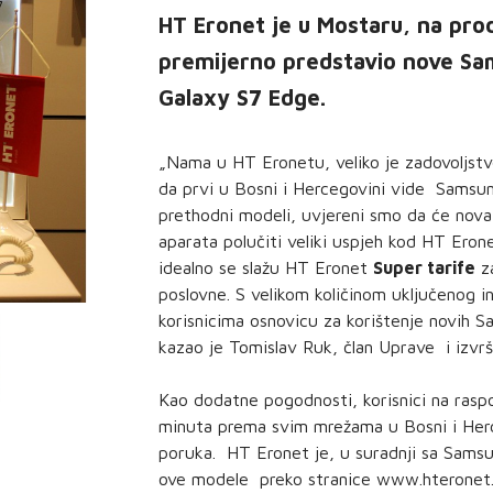
HT Eronet je u Mostaru, na pro
premijerno predstavio nove Sa
Galaxy S7 Edge.
„Nama u HT Eronetu, veliko je zadovoljstvo
da prvi u Bosni i Hercegovini vide Samsun
prethodni modeli, uvjereni smo da će nov
aparata polučiti veliki uspjeh kod HT Eron
idealno se slažu HT Eronet
Super tarife
za
poslovne. S velikom količinom uključenog i
korisnicima osnovicu za korištenje novih 
kazao je Tomislav Ruk, član Uprave i izvr
Kao dodatne pogodnosti, korisnici na raspol
minuta prema svim mrežama u Bosni i Herce
poruka. HT Eronet je, u suradnji sa Samsun
ove modele preko stranice www.hteronet.b