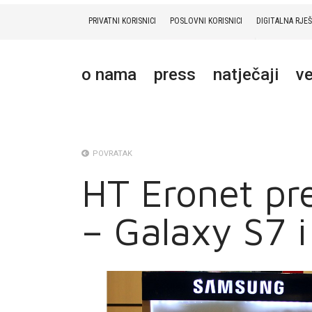
PRIVATNI KORISNICI
POSLOVNI KORISNICI
DIGITALNA RJE
PRIVATNI
POSLOVNI
DIGITALNA RJEŠENJA
HT ERONET
o nama
press
natječaji
ve
O NAMA
PRESS
NATJEČAJI
POVRATAK
HT Eronet pr
VELEPRODAJA
– Galaxy S7 
KONTAKTI
MOJ PROFIL
E-RAČUN