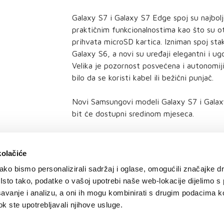
Galaxy S7 i Galaxy S7 Edge spoj su najbolje
praktičnim funkcionalnostima kao što su o
prihvata microSD kartica. Izniman spoj stakl
Galaxy S6, a novi su uređaji elegantni i ug
Velika je pozornost posvećena i autonomiji
bilo da se koristi kabel ili bežični punjač.
Novi Samsungovi modeli Galaxy S7 i Gala
bit će dostupni sredinom mjeseca.
kolačiće
ko bismo personalizirali sadržaj i oglase, omogućili značajke d
. Isto tako, podatke o vašoj upotrebi naše web-lokacije dijelimo s
avanje i analizu, a oni ih mogu kombinirati s drugim podacima k
 dok ste upotrebljavali njihove usluge.