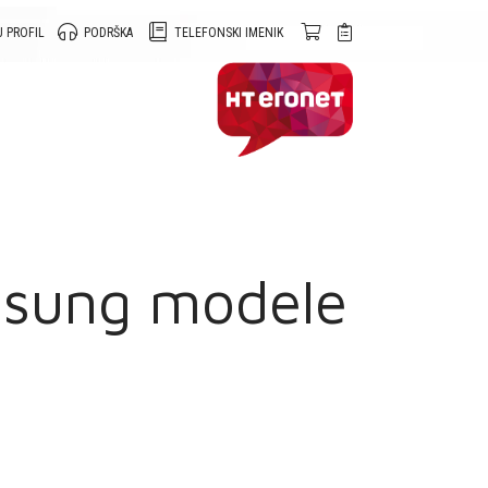
 PROFIL
PODRŠKA
TELEFONSKI IMENIK
msung modele