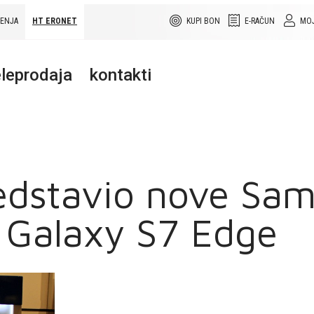
ŠENJA
HT ERONET
KUPI BON
E-RAČUN
MOJ
leprodaja
kontakti
edstavio nove Sa
i Galaxy S7 Edge