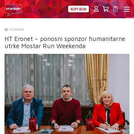
KUPI BON
PRIVATNI
POSLOVNI
DIGITALNA RJEŠENJA
HT ERONET
POVRATAK
HT Eronet – ponosni sponzor humanitarne
O NAMA
utrke Mostar Run Weekenda
PRESS
NATJEČAJI
VELEPRODAJA
KONTAKTI
MOJ PROFIL
E-RAČUN