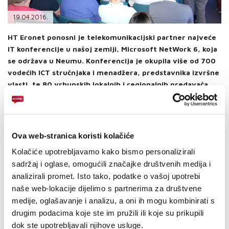
PODRŠKA
19.04.2016.
TELEFONSKI IMENIK
HT Eronet ponosni je telekomunikacijski partner najveće
IT konferencije u našoj zemlji, Microsoft NetWork 6, koja
se održava u Neumu. Konferencija je okupila više od 700
vodećih ICT stručnjaka i menadžera, predstavnika izvršne
vlasti, te 80 vrhunskih lokalnih i regionalnih predavača.
„
Impozantno zanimanje sudionika, medija i javnosti, potvrđuje
potrebu za ovakvim događajem u našoj zemlji, ali i kvalitetu
NetWork konferencije, koja pruža jedinstvenu prigodu sudionicima
upoznati se s aktualnim Microsoft i partnerskim rješenjima, IT
Ova web-stranica koristi kolačiće
trendovima, razmijeniti iskustva, unaprijediti znanja te ostvariti
poslovne kontakte”, poručio je Omar Krivošija, direktor Microsofta
Kolačiće upotrebljavamo kako bismo personalizirali
BiH.
sadržaj i oglase, omogućili značajke društvenih medija i
analizirali promet. Isto tako, podatke o vašoj upotrebi
HT Eronet je osigurao telekomunikacijske kapacitete za
održavanje konferencije, a istovremeno i besplatan pristup
naše web-lokacije dijelimo s partnerima za društvene
internetu svim posjetiteljima, kako bi, bez obzira na veliki broj
medije, oglašavanje i analizu, a oni ih mogu kombinirati s
sudionika, tijekom konferencije svi imali stabilan i kvalitetan
drugim podacima koje ste im pružili ili koje su prikupili
pristup internetu.
dok ste upotrebljavali njihove usluge.