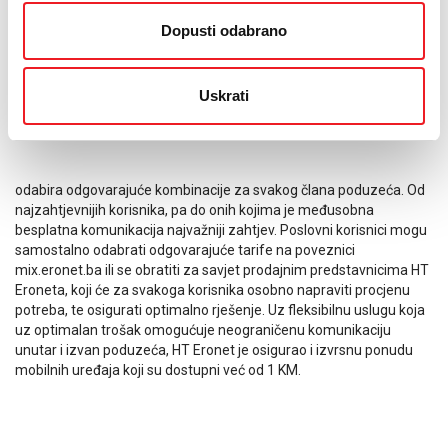
usluge. Svi zainteresirani, Cloud usluge mogu besplatno testirati.
Dopusti odabrano
Poslovni Mix tarife predstavili su Danko Banović iz Odjela za
marketing poslovnim korisnicima i Slaven Grbavac iz Odjela za
prodaju poslovnim korisnicima.
Uskrati
Što se Poslovni Mix tarifa tiče, one osiguravaju korisniku optimalnu
mogućnost
odabira odgovarajuće kombinacije za svakog člana poduzeća. Od
najzahtjevnijih korisnika, pa do onih kojima je međusobna
besplatna komunikacija najvažniji zahtjev. Poslovni korisnici mogu
samostalno odabrati odgovarajuće tarife na poveznici
mix.eronet.ba ili se obratiti za savjet prodajnim predstavnicima HT
Eroneta, koji će za svakoga korisnika osobno napraviti procjenu
potreba, te osigurati optimalno rješenje. Uz fleksibilnu uslugu koja
uz optimalan trošak omogućuje neograničenu komunikaciju
unutar i izvan poduzeća, HT Eronet je osigurao i izvrsnu ponudu
mobilnih uređaja koji su dostupni već od 1 KM.