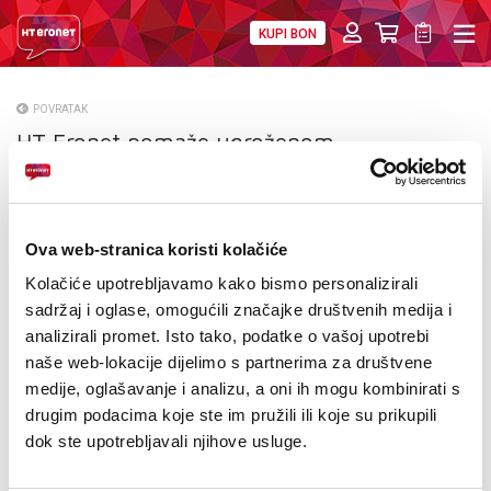
KUPI BON
PRIVATNI
POSLOVNI
DIGITALNA RJEŠENJA
HT ERONET
POVRATAK
HT Eronet pomaže ugroženom
O NAMA
stanovništvu - otvoren i humanitarni
PRESS
telefon
NATJEČAJI
Ova web-stranica koristi kolačiće
Kolačiće upotrebljavamo kako bismo personalizirali
VELEPRODAJA
sadržaj i oglase, omogućili značajke društvenih medija i
analizirali promet. Isto tako, podatke o vašoj upotrebi
KONTAKTI
naše web-lokacije dijelimo s partnerima za društvene
medije, oglašavanje i analizu, a oni ih mogu kombinirati s
MOJ PROFIL
drugim podacima koje ste im pružili ili koje su prikupili
dok ste upotrebljavali njihove usluge.
E-RAČUN