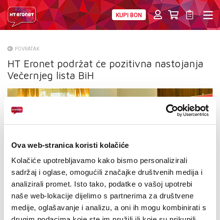
KUPI BON
PRIVATNI
POSLOVNI
DIGITALNA RJEŠENJA
HT ERONET
POVRATAK
HT Eronet podržat će pozitivna nastojanja
O NAMA
Večernjeg lista BiH
PRESS
NATJEČAJI
VELEPRODAJA
Ova web-stranica koristi kolačiće
KONTAKTI
Kolačiće upotrebljavamo kako bismo personalizirali
sadržaj i oglase, omogućili značajke društvenih medija i
MOJ PROFIL
analizirali promet. Isto tako, podatke o vašoj upotrebi
naše web-lokacije dijelimo s partnerima za društvene
E-RAČUN
medije, oglašavanje i analizu, a oni ih mogu kombinirati s
drugim podacima koje ste im pružili ili koje su prikupili