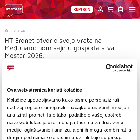
KUPI BON
PRIVATNI
POSLOVNI
DIGITALNA RJEŠENJA
HT ERONET
POVRATAK
HT Eronet otvorio svoja vrata na
O NAMA
Međunarodnom sajmu gospodarstva
PRESS
Mostar 2026.
NATJEČAJI
VELEPRODAJA
Ova web-stranica koristi kolačiće
KONTAKTI
Kolačiće upotrebljavamo kako bismo personalizirali
sadržaj i oglase, omogućili značajke društvenih medija i
MOJ PROFIL
analizirali promet. Isto tako, podatke o vašoj upotrebi
naše web-lokacije dijelimo s partnerima za društvene
E-RAČUN
medije, oglašavanje i analizu, a oni ih mogu kombinirati s
drugim podacima koje ste im pružili ili koje su prikupili