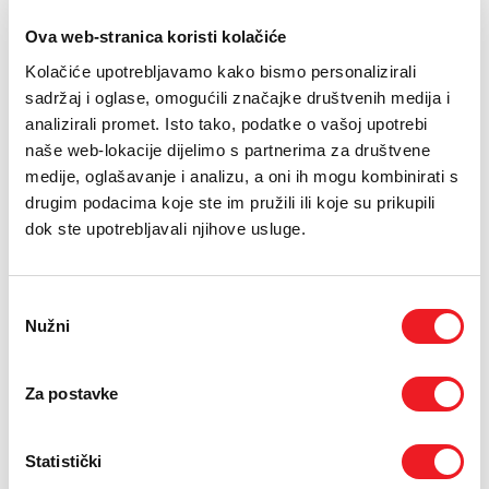
PODRŠKA
17.05.2026.
Ova web-stranica koristi kolačiće
TELEFONSKI IMENIK
Kolačiće upotrebljavamo kako bismo personalizirali
U povodu Svjetskog dana telekomunikacija i
sadržaj i oglase, omogućili značajke društvenih medija i
informacijskog društva, koji se obilježava 17. svibnja, HT
analizirali promet. Isto tako, podatke o vašoj upotrebi
Eronet podsjeća na važnost pouzdane i dostupne digitalne
naše web-lokacije dijelimo s partnerima za društvene
komunikacije.
medije, oglašavanje i analizu, a oni ih mogu kombinirati s
Tema je ovogodišnjeg Svjetskog dana telekomunikacija i
drugim podacima koje ste im pružili ili koje su prikupili
informacijskog društva „Digitalne linije života: jačanje
dok ste upotrebljavali njihove usluge.
otpornosti u povezanom svijetu”. U središtu je uloga
komunikacijskih mreža u osiguravanju neprekinute
povezanosti, stabilnosti sustava i dostupnosti ključnih
Odabir
usluga u svim okolnostima, čime se dodatno ističe koliko
Nužni
pristanka
su telekomunikacijske mreže postale temelj funkcioniranja
modernog društva. HT Eronet kontinuirano ulaže u razvoj
Za postavke
mrežne infrastrukture i digitalnih usluga kako bi
korisnicima osigurao stabilnu i pouzdanu povezanost.
Poseban naglasak stavlja se na kvalitetnu komunikaciju,
Statistički
jednostavan pristup digitalnim sadržajima i uslugama te