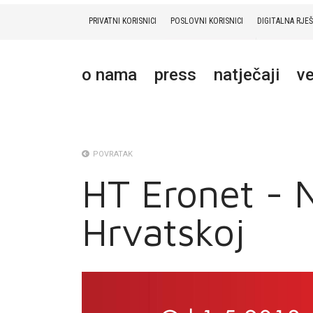
PRIVATNI KORISNICI
POSLOVNI KORISNICI
DIGITALNA RJE
PRIVATNI
POSLOVNI
DIGITALNA RJEŠENJA
HT ERONET
o nama
press
natječaji
ve
O NAMA
PRESS
NATJEČAJI
POVRATAK
HT Eronet - 
VELEPRODAJA
Hrvatskoj
KONTAKTI
MOJ PROFIL
E-RAČUN