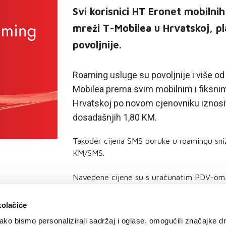
Svi korisnici HT Eronet mobilnih
mreži T-Mobilea u Hrvatskoj, p
povoljnije.
Roaming usluge su povoljnije i više od
Mobilea prema svim mobilnim i fiksni
Hrvatskoj po novom cjenovniku iznosit
dosadašnjih 1,80 KM.
Također cijena SMS poruke u roamingu sni
KM/SMS.
Navedene cijene su s uračunatim PDV-om
kolačiće
ko bismo personalizirali sadržaj i oglase, omogućili značajke d