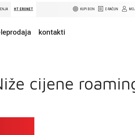
ŠENJA
HT ERONET
KUPI BON
E-RAČUN
MOJ
leprodaja
kontakti
Niže cijene roamin