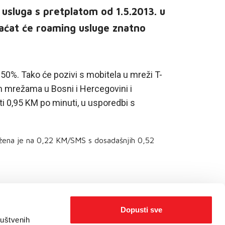
 usluga s pretplatom od 1.5.2013. u
laćat će roaming usluge znatno
 50%. Tako će pozivi s mobitela u mreži T-
m mrežama u Bosni i Hercegovini i
i 0,95 KM po minuti, u usporedbi s
žena je na 0,22 KM/SMS s dosadašnjih 0,52
.
Dopusti sve
ruštvenih