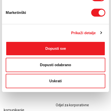
za kompaniju štetan ugovor.
Sve odluke koje donosimo u HT ERONET-u donosimo na temelju
Marketinški
tržišnih prilika koje nas okružuju, bez bilo kakvih političkih pritisaka
za koje odgovorno tvrdimo da ih nema u posljednjih nekoliko
godina.
Prikaži detalje
Jedini „pritisci“ dolazili su od naših korisnika, a u svezi s ponovnim
uvrštavanjem Sport Klub kanala u našu ponudu.
Kako procesi pred nadležnim državnim tijelom (Konkurencijskim
Dopusti sve
vijećem) traju više od četiri godine, mi, kao tržišno orijentirano
poduzeće, u pregovorima tražimo kompromis s drugom
ugovornom stranom.
Dopusti odabrano
Na koncu, želimo posebno naglasiti kako su pregovori s vlasnicima
prava za Sport Klub kanal u ovom trenutku u završnoj fazi, te se
nadamo kako ćemo, ponajprije na zadovoljstvo naših korisnika,
Uskrati
uskoro i potpisati ugovor.
Odjel za korporativne
komunikacije