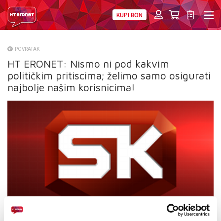
KUPI BON
PRIVATNI
POSLOVNI
DIGITALNA RJEŠENJA
HT ERONET
POVRATAK
HT ERONET: Nismo ni pod kakvim
O NAMA
političkim pritiscima; želimo samo osigurati
PRESS
najbolje našim korisnicima!
NATJEČAJI
VELEPRODAJA
KONTAKTI
MOJ PROFIL
E-RAČUN