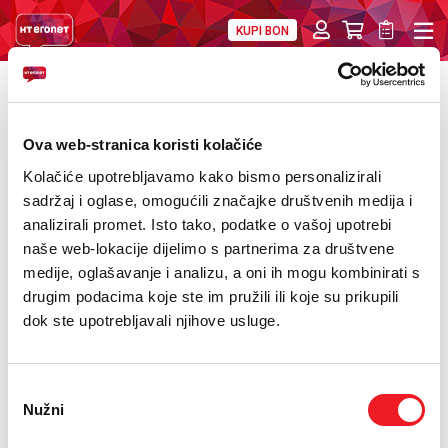
KUPI BON
PRIVATNI
POSLOVNI
DIGITALNA RJEŠENJA
HT ERONET
POVRATAK
HT Eronet neće isljučivati korisnike koji nisu
O NAMA
Ova web-stranica koristi kolačiće
izmirili svoje obveze
PRESS
Kolačiće upotrebljavamo kako bismo personalizirali
sadržaj i oglase, omogućili značajke društvenih medija i
NATJEČAJI
analizirali promet. Isto tako, podatke o vašoj upotrebi
naše web-lokacije dijelimo s partnerima za društvene
VELEPRODAJA
medije, oglašavanje i analizu, a oni ih mogu kombinirati s
drugim podacima koje ste im pružili ili koje su prikupili
KONTAKTI
dok ste upotrebljavali njihove usluge.
MOJ PROFIL
Odabir
E-RAČUN
Nužni
pristanka