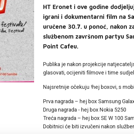
HT Eronet i ove godine dodjeljuj
igrani i dokumentarni film na Sa
uručene 30.7. u ponoć, nakon za
službenom završnom partyu Sara
Point Cafeu.
Publika je nakon projekcije natjecateljsk
glasovati, ocijeniti filmove i time sudj
Najsretnije očekuju !hej boxovi, s mobi
Prva nagrada – hej box Samsung Gala
Druga nagrada - hej box Nokia 5250
Treća nagrada – hej box SE W 100 Sa
Dobitnici će biti izvučeni nakon službe