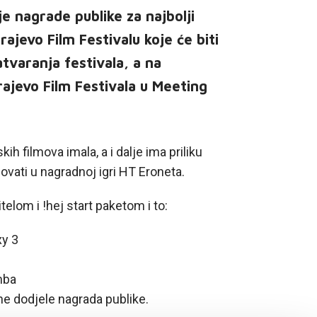
e nagrade publike za najbolji
rajevo Film Festivalu koje će biti
tvaranja festivala, a na
jevo Film Festivala u Meeting
ih filmova imala, a i dalje ima priliku
elovati u nagradnoj igri HT Eroneta.
telom i !hej start paketom i to:
xy 3
mba
ne dodjele nagrada publike.