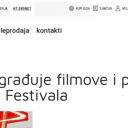
ŠENJA
HT ERONET
KUPI BON
E-RAČUN
MOJ
leprodaja
kontakti
rađuje filmove i p
 Festivala