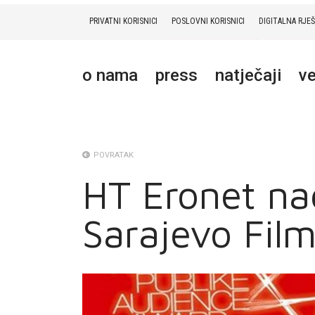
PRIVATNI KORISNICI
POSLOVNI KORISNICI
DIGITALNA RJE
PRIVATNI
POSLOVNI
DIGITALNA RJEŠENJA
HT ERONET
o nama
press
natječaji
ve
O NAMA
PRESS
NATJEČAJI
POVRATAK
HT Eronet nag
VELEPRODAJA
Sarajevo Film
KONTAKTI
MOJ PROFIL
E-RAČUN