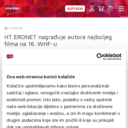
KUPI BON
PRIVATNI
POSLOVNI
DIGITALNA RJEŠENJA
HT ERONET
POVRATAK
HT ERONET nagrađuje autora najboljeg
O NAMA
filma na 16. WHF-u
PRESS
NATJEČAJI
VELEPRODAJA
Ova web-stranica koristi kolačiće
Kolačiće upotrebljavamo kako bismo personalizirali
KONTAKTI
sadržaj i oglase, omogućili značajke društvenih medija i
analizirali promet. Isto tako, podatke o vašoj upotrebi
MOJ PROFIL
naše web-lokacije dijelimo s partnerima za društvene
medije, oglašavanje i analizu, a oni ih mogu kombinirati s
E-RAČUN
drugim podacima koje ste im pružili ili koje su prikupili
dok ste upotrebljavali njihove usluge.