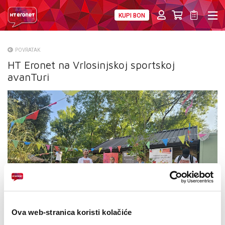
KUPI BON
PRIVATNI
POSLOVNI
DIGITALNA RJEŠENJA
HT ERONET
POVRATAK
HT Eronet na Vrlosinjskoj sportskoj
O NAMA
avanTuri
PRESS
NATJEČAJI
VELEPRODAJA
KONTAKTI
MOJ PROFIL
E-RAČUN
Ova web-stranica koristi kolačiće