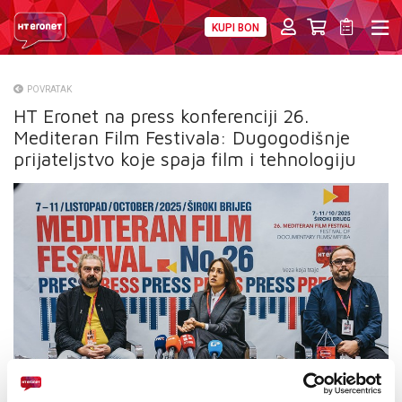
KUPI BON
PRIVATNI
POSLOVNI
DIGITALNA RJEŠENJA
HT ERONET
POVRATAK
HT Eronet na press konferenciji 26.
O NAMA
Mediteran Film Festivala: Dugogodišnje
PRESS
prijateljstvo koje spaja film i tehnologiju
NATJEČAJI
VELEPRODAJA
KONTAKTI
MOJ PROFIL
E-RAČUN