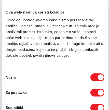
PODRŠKA
Ova web-stranica koristi kolačiće
TELEFONSKI IMENIK
06.10.2025.
Kolačiće upotrebljavamo kako bismo personalizirali
U Širokom Brijegu danas je održana press konferencija
sadržaj i oglase, omogućili značajke društvenih medija i
povodom početka 26. izdanja Mediteran Film Festivala.
analizirali promet. Isto tako, podatke o vašoj upotrebi
Kao dugogodišnji partner festivala, HT Eronet i ove
naše web-lokacije dijelimo s partnerima za društvene
godine pruža snažnu podršku ovom jedinstvenom
medije, oglašavanje i analizu, a oni ih mogu kombinirati s
kulturnom događaju.
drugim podacima koje ste im pružili ili koje su prikupili
Kao i prethodnih godina,
HT Eronet
svojim angažmanom doprinosi
dok ste upotrebljavali njihove usluge.
cjelokupnom festivalskom iskustvu. Posjetiteljima je osiguran
besplatan WiFi, dostupna je i aplikacija za glasovanje publike, a
jedan od gledatelja koji sudjeluju u glasovanju imat će priliku
Odabir
osvojiti
Samsung Galaxy Watch7 40mm BT
.
Nužni
pristanka
Dodatno, kroz uslugu
Home.TV videoteka
, filmovi s prethodnih
izdanja MFF-a bit će dostupni za gledanje sve do 12. listopada
2025. godine.
Za postavke
U ime HT Eroneta, na konferenciji za medije obratila se
Nela
Ćosić
, ispred Odjela za korporativne komunikacije, istaknuvši
Statistički
važnost dugogodišnje suradnje: