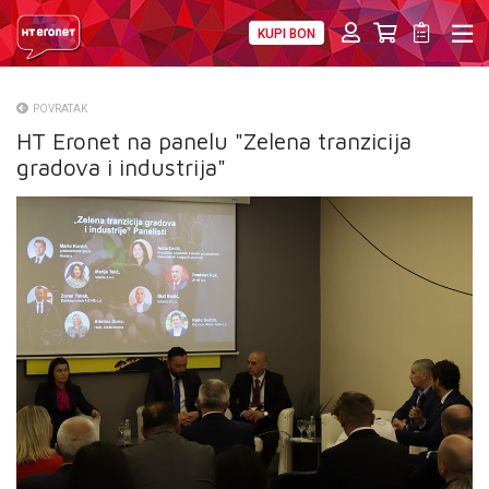
KUPI BON
PRIVATNI
POSLOVNI
DIGITALNA RJEŠENJA
HT ERONET
POVRATAK
HT Eronet na panelu "Zelena tranzicija
O NAMA
gradova i industrija"
PRESS
NATJEČAJI
VELEPRODAJA
KONTAKTI
MOJ PROFIL
E-RAČUN