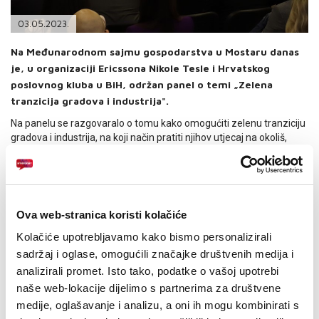
PODRŠKA
03.05.2023.
TELEFONSKI IMENIK
Na Međunarodnom sajmu gospodarstva u Mostaru danas
je, u organizaciji Ericssona Nikole Tesle i Hrvatskog
poslovnog kluba u BiH, održan panel o temi „Zelena
tranzicija gradova i industrija".
Na panelu se razgovaralo o tomu kako omogućiti zelenu tranziciju
gradova i industrija, na koji način pratiti njihov utjecaj na okoliš,
kroz monitoring kvalitete vode, unutarnjeg i vanjskog zraka,
zbrinjavanja otpadnih voda, samog otpada, pametnog korištenja
energije i dr.
Uime HT Eroneta na panelu je sudjelovao član Uprave i izvršni
Ova web-stranica koristi kolačiće
direktor za marketing i prodaju Tomislav Ruk.
Kolačiće upotrebljavamo kako bismo personalizirali
„Razgovarali smo o udjelu svakoga od nas u tom procesu, gdje mi,
kao HT Eronet, imamo važnu ulogu u smislu povezivanja različitih
sadržaj i oglase, omogućili značajke društvenih medija i
sustava mjerenja koji bi, kroz određene aplikacije, bili dostupni
analizirali promet. Isto tako, podatke o vašoj upotrebi
građanima i institucijama radi utvrđivanja stupnja zagađenja
naše web-lokacije dijelimo s partnerima za društvene
određenog prostora. Na primjer, mjerenje stupnja zagađenosti
medije, oglašavanje i analizu, a oni ih mogu kombinirati s
vode određenim mjeračima, sustavi za smart city, točnije parking,