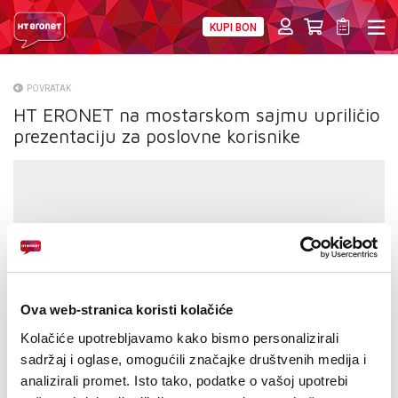
KUPI BON
PRIVATNI
POSLOVNI
DIGITALNA RJEŠENJA
HT ERONET
POVRATAK
HT ERONET na mostarskom sajmu upriličio
O NAMA
prezentaciju za poslovne korisnike
PRESS
NATJEČAJI
VELEPRODAJA
KONTAKTI
Ova web-stranica koristi kolačiće
MOJ PROFIL
Kolačiće upotrebljavamo kako bismo personalizirali
sadržaj i oglase, omogućili značajke društvenih medija i
E-RAČUN
analizirali promet. Isto tako, podatke o vašoj upotrebi