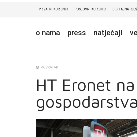
PRIVATNI KORISNICI
POSLOVNI KORISNICI
DIGITALNA RJE
PRIVATNI
POSLOVNI
DIGITALNA RJEŠENJA
HT ERONET
o nama
press
natječaji
ve
O NAMA
PRESS
NATJEČAJI
POVRATAK
HT Eronet n
VELEPRODAJA
gospodarstva
KONTAKTI
MOJ PROFIL
E-RAČUN