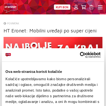
KUPI BON
PRIVATNI
POSLOVNI
DIGITALNA RJEŠENJA
HT ERONET
POVRATAK
HT Eronet: Mobilni uređaji po super cijeni
O NAMA
PRESS
NATJEČAJI
VELEPRODAJA
Ova web-stranica koristi kolačiće
KONTAKTI
Kolačiće upotrebljavamo kako bismo personalizirali
sadržaj i oglase, omogućili značajke društvenih medija i
MOJ PROFIL
analizirali promet. Isto tako, podatke o vašoj upotrebi
naše web-lokacije dijelimo s partnerima za društvene
E-RAČUN
medije, oglašavanje i analizu, a oni ih mogu kombinirati s