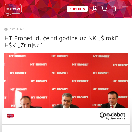
KUPI BON
PRIVATNI
POSLOVNI
DIGITALNA RJEŠENJA
HT ERONET
POVRATAK
HT Eronet iduće tri godine uz NK „Široki“ i
O NAMA
HŠK „Zrinjski“
PRESS
NATJEČAJI
VELEPRODAJA
KONTAKTI
MOJ PROFIL
E-RAČUN