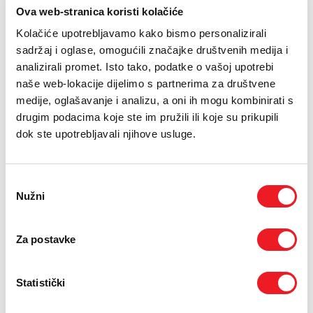
PODRŠKA
Ova web-stranica koristi kolačiće
16.12.2013.
Kolačiće upotrebljavamo kako bismo personalizirali
TELEFONSKI IMENIK
sadržaj i oglase, omogućili značajke društvenih medija i
Danas je predsjednik Uprave HT Eroneta, mr. Stipe Prlić,
potpisao sponzorske ugovore s tajnikom NK „Široki Brijeg“
analizirali promet. Isto tako, podatke o vašoj upotrebi
Draganom Soldom, i predsjednikom HŠK „Zrinjski“ Mostar
naše web-lokacije dijelimo s partnerima za društvene
Marinom Raspudićem.
medije, oglašavanje i analizu, a oni ih mogu kombinirati s
drugim podacima koje ste im pružili ili koje su prikupili
Svojim rezultatima u Premijer ligi Bosne i Hercegovine
dok ste upotrebljavali njihove usluge.
kao i kvalifikacijama na europskim natjecanjima ova dva
sportska kolektiva pokazuju kako su među ponajboljima u
Bosni i Hercegovini.
Odabir
Nužni
pristanka
Dragan Soldo, tajnik NK „Široki Brijeg“ se zahvalio na
ovom vrijednom sponzorstvu koje će naredne tri godine
uistinu pomoći ostvarivanju ciljeva kluba.
Za postavke
Zahvalio se i Marin Raspudić, predsjednik HŠK „Zrinjski“
Statistički
kazavši: „Drago nam je da HT Eronet nastavlja
prepoznavati kvalitetu i vjerujem kako ćemo opravdati