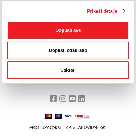
najbolji način predstaviti u Bakuu. Vjerujem da će nastup biti
zapažen, a ono što bismo svi željeli je to da nam Maya 58.
Prikaži detalje
Eurosong dovede u Bosnu i Hercegovinu”.
BiH ove godine predstavlja MayaSar sa pjesmom "Korake ti znam",
Dopusti sve
te nastupa u drugom polufinalu 24. svibnja. Pjesma Eurovizije je
najveći globalni medijski spektakl koji osim Europskog prvenstva u
nogometu i Olimpijskih igara ove godine privlači najveći broj
Dopusti odabrano
gledalaca ispred malih ekrana.
Uskrati
PRISTUPAČNOST ZA SLABOVIDNE