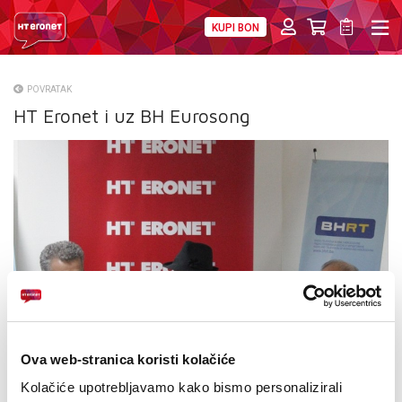
KUPI BON
PRIVATNI
POSLOVNI
DIGITALNA RJEŠENJA
HT ERONET
POVRATAK
HT Eronet i uz BH Eurosong
O NAMA
PRESS
NATJEČAJI
VELEPRODAJA
KONTAKTI
MOJ PROFIL
Ova web-stranica koristi kolačiće
E-RAČUN
Kolačiće upotrebljavamo kako bismo personalizirali