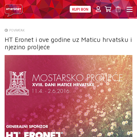
KUPI BON
PRIVATNI
POSLOVNI
DIGITALNA RJEŠENJA
HT ERONET
POVRATAK
HT Eronet i ove godine uz Maticu hrvatsku i
O NAMA
njezino proljeće
PRESS
NATJEČAJI
VELEPRODAJA
KONTAKTI
MOJ PROFIL
E-RAČUN