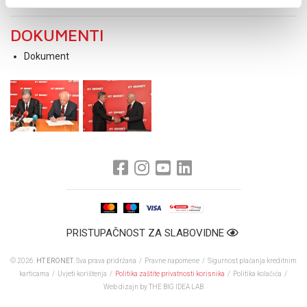
DOKUMENTI
Dokument
PRISTUPAČNOST ZA SLABOVIDNE
© 2026.
HT ERONET
. Sva prava pridržana /
Pravne napomene
/
Sigurnost plaćanja kreditnim
karticama
/
Uvjeti korištenja
/
Politika zaštite privatnosti korisnika
/
Politika kolačića
/
Web dizajn
by THE BIG IDEA LAB