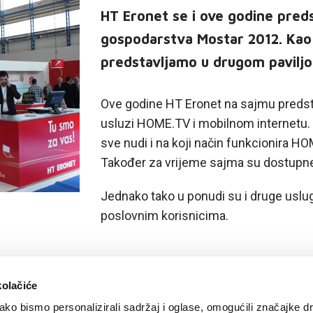
HT Eronet se i ove godine pre
gospodarstva Mostar 2012. Kao 
predstavljamo u drugom paviljo
Ove godine HT Eronet na sajmu predsta
usluzi HOME.TV i mobilnom internetu. Sv
sve nudi i na koji način funkcionira HO
Također za vrijeme sajma su dostupne
Jednako tako u ponudi su i druge uslug
poslovnim korisnicima.
kolačiće
ko bismo personalizirali sadržaj i oglase, omogućili značajke d