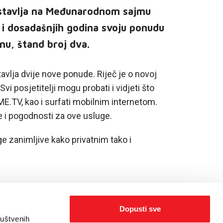
dstavlja na Međunarodnom sajmu
i dosadašnjih godina svoju ponudu
nu, štand broj dva.
vlja dvije nove ponude. Riječ je o novoj
i posjetitelji mogu probati i vidjeti što
ME.TV, kao i surfati mobilnim internetom.
 i pogodnosti za ove usluge.
e zanimljive kako privatnim tako i
Dopusti sve
ruštvenih