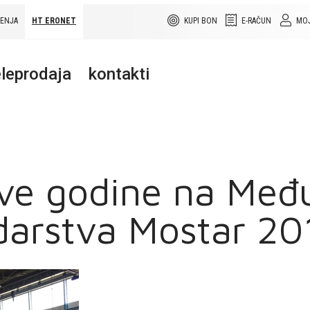
ŠENJA
HT ERONET
KUPI BON
E-RAČUN
MOJ
leprodaja
kontakti
ove godine na Me
arstva Mostar 20