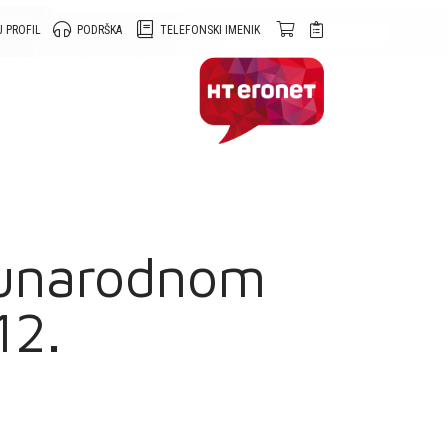
 PROFIL
PODRŠKA
TELEFONSKI IMENIK
đunarodnom
12.