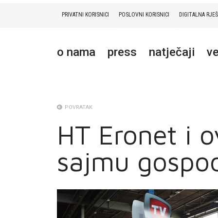
PRIVATNI KORISNICI
POSLOVNI KORISNICI
DIGITALNA RJE
PRIVATNI
POSLOVNI
DIGITALNA RJEŠENJA
HT ERONET
o nama
press
natječaji
ve
O NAMA
PRESS
NATJEČAJI
POVRATAK
HT Eronet i 
VELEPRODAJA
sajmu gospod
KONTAKTI
MOJ PROFIL
E-RAČUN