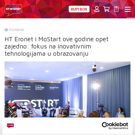
KUPI BON
PRIVATNI
POSLOVNI
DIGITALNA RJEŠENJA
HT ERONET
POVRATAK
HT Eronet i MoStart ove godine opet
O NAMA
zajedno: fokus na inovativnim
PRESS
tehnologijama u obrazovanju
NATJEČAJI
VELEPRODAJA
KONTAKTI
MOJ PROFIL
E-RAČUN