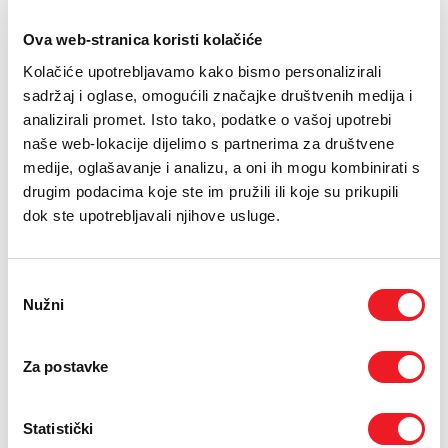
PODRŠKA
Ova web-stranica koristi kolačiće
TELEFONSKI IMENIK
24.04.2025.
Kolačiće upotrebljavamo kako bismo personalizirali
sadržaj i oglase, omogućili značajke društvenih medija i
U kampusu Sveučilišta u Mostaru otvorena je treća po
redu međunarodna konferencija MoStart. Uz podršku HT
analizirali promet. Isto tako, podatke o vašoj upotrebi
Eroneta, MoStart okuplja vrhunske stručnjake iz područja
naše web-lokacije dijelimo s partnerima za društvene
obrazovanja i tehnologije s ciljem promicanja digitalne
medije, oglašavanje i analizu, a oni ih mogu kombinirati s
transformacije i suvremenih pristupa učenju.
drugim podacima koje ste im pružili ili koje su prikupili
dok ste upotrebljavali njihove usluge.
Fokus je na inovativnim tehnologijama u obrazovanju, gamifikaciji,
mobilnom učenju i proširenoj stvarnosti.
Nakon uvodnih obraćanja, iskustva i praktične savjete kroz
Odabir
zanimljivu su panel-diskusiju razmijenili predsjednik Uprave HT
Nužni
pristanka
Eroneta dr. sc. Goran Kraljević, izvršni direktor Bug.hr-a Dragan
Petric, generalni direktor Elektroprivrede HZ HB dr. sc. Drago Bago
te CEO Aircash-a Hrvoje Ćosić.
Za postavke
Na pitanje s panela – „Kako znanost i IT spašavaju dan“, Kraljević je
odgovorio kako odabir studija poput informacijskih tehnologija,
računarstva i sl., obvezuje na cjeloživotno učenje bez dopuštanja
Statistički
stanke jer i mali zaostatak veliki je korak unatrag prema novim