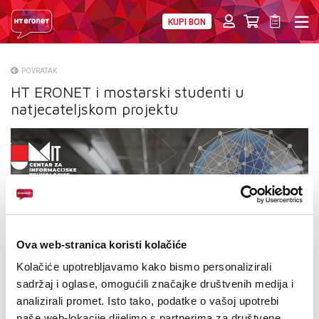
KUPI BON
PRIVATNI
POSLOVNI
DIGITALNA RJEŠENJA
HT ERONET
POVRATAK
HT ERONET i mostarski studenti u
O NAMA
natjecateljskom projektu
PRESS
NATJEČAJI
VELEPRODAJA
KONTAKTI
Ova web-stranica koristi kolačiće
MOJ PROFIL
Kolačiće upotrebljavamo kako bismo personalizirali
sadržaj i oglase, omogućili značajke društvenih medija i
E-RAČUN
analizirali promet. Isto tako, podatke o vašoj upotrebi
naše web-lokacije dijelimo s partnerima za društvene