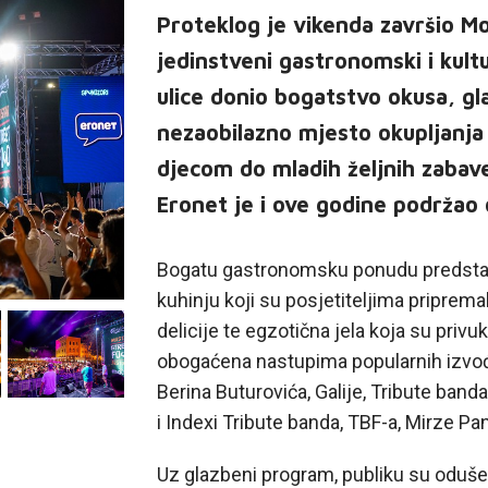
Proteklog je vikenda završio Mo
jedinstveni gastronomski i kultu
ulice donio bogatstvo okusa, gla
nezaobilazno mjesto okupljanja s
djecom do mladih željnih zabave
Eronet je i ove godine podržao 
Bogatu gastronomsku ponudu predstavili
kuhinju koji su posjetiteljima priprem
delicije te egzotična jela koja su priv
obogaćena nastupima popularnih izvođ
Berina Buturovića, Galije, Tribute band
i Indexi Tribute banda, TBF-a, Mirze Pan
Uz glazbeni program, publiku su oduševi