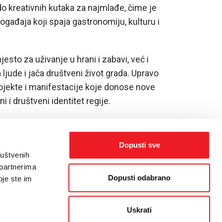
do kreativnih kutaka za najmlađe, čime je
ogađaja koji spaja gastronomiju, kulturu i
sto za uživanje u hrani i zabavi, već i
 ljude i jača društveni život grada. Upravo
rojekte i manifestacije koje donose nove
i i društveni identitet regije.
Dopusti sve
ruštvenih
 partnerima
Dopusti odabrano
oje ste im
Uskrati