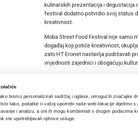
kulinarskih prezentacija i degustacija 
festival dodatno potvrdio svoj status d
kreativnost.
Moba Street Food Festival nije samo mje
događaj koji potiče kreativnost, okuplja
zato HT Eronet nastavlja podržavati p
vrijednosti zajednici i obogaćuju kulturn
kolačiće
ko bismo personalizirali sadržaj i oglase, omogućili značajke d
. Isto tako, podatke o vašoj upotrebi naše web-lokacije dijelimo s
avanje i analizu, a oni ih mogu kombinirati s drugim podacima k
 dok ste upotrebljavali njihove usluge.