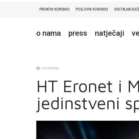
PRIVATNI KORISNICI
POSLOVNI KORISNICI
DIGITALNA RJE
PRIVATNI
POSLOVNI
DIGITALNA RJEŠENJA
HT ERONET
o nama
press
natječaji
ve
O NAMA
PRESS
NATJEČAJI
POVRATAK
HT Eronet i M
VELEPRODAJA
jedinstveni s
KONTAKTI
MOJ PROFIL
E-RAČUN