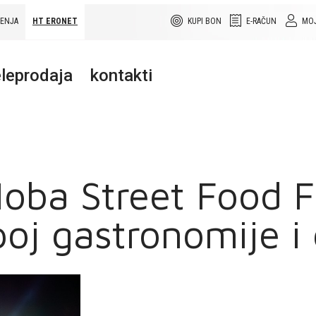
ŠENJA
HT ERONET
KUPI BON
E-RAČUN
MOJ
leprodaja
kontakti
oba Street Food F
poj gastronomije i