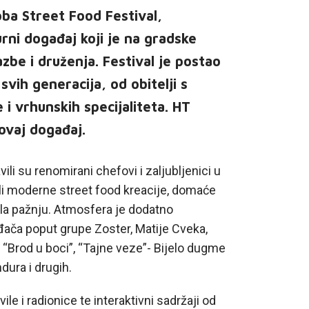
ba Street Food Festival,
rni događaj koji je na gradske
zbe i druženja. Festival je postao
vih generacija, od obitelji s
 i vrhunskih specijaliteta. HT
ovaj događaj.
 su renomirani chefovi i zaljubljenici u
ali moderne street food kreacije, domaće
ukla pažnju. Atmosfera je dodatno
ača poput grupe Zoster, Matije Cveka,
a “Brod u boci”, “Tajne veze”- Bijelo dugme
dura i drugih.
le i radionice te interaktivni sadržaji od