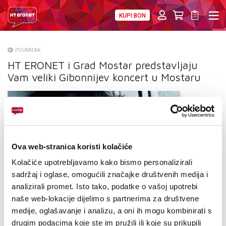
KUPI BON
PRIVATNI
POSLOVNI
DIGITALNA RJEŠENJA
HT ERONET
POVRATAK
HT ERONET i Grad Mostar predstavljaju
O NAMA
Vam veliki Gibonnijev koncert u Mostaru
PRESS
NATJEČAJI
VELEPRODAJA
Ova web-stranica koristi kolačiće
KONTAKTI
Kolačiće upotrebljavamo kako bismo personalizirali
sadržaj i oglase, omogućili značajke društvenih medija i
MOJ PROFIL
analizirali promet. Isto tako, podatke o vašoj upotrebi
naše web-lokacije dijelimo s partnerima za društvene
E-RAČUN
medije, oglašavanje i analizu, a oni ih mogu kombinirati s
drugim podacima koje ste im pružili ili koje su prikupili